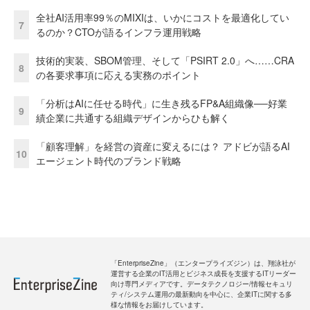
全社AI活用率99％のMIXIは、いかにコストを最適化してい
7
るのか？CTOが語るインフラ運用戦略
技術的実装、SBOM管理、そして「PSIRT 2.0」へ……CRA
8
の各要求事項に応える実務のポイント
「分析はAIに任せる時代」に生き残るFP&A組織像──好業
9
績企業に共通する組織デザインからひも解く
「顧客理解」を経営の資産に変えるには？ アドビが語るAI
10
エージェント時代のブランド戦略
「EnterpriseZine」（エンタープライズジン）は、翔泳社が
運営する企業のIT活用とビジネス成長を支援するITリーダー
向け専門メディアです。データテクノロジー/情報セキュリ
ティ/システム運用の最新動向を中心に、企業ITに関する多
様な情報をお届けしています。