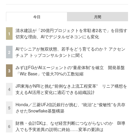
今日
月間
清水建設が「20億円プロジェクトを常駐者2名で」を目指す
1
切実な理由、AIでデジタルゼネコンにも変化
AIでシニアが無双状態、若手をどう育てるのか？ アクセン
2
チュア トップコンサルタントに聞く
みずほFGがAIエージェントの“量産体制”を確立 開発基盤
3
「Wiz Base」で最大70%の工数短縮
JR東海がNRIと挑む“前例なき上流工程変革” リニア構想を
4
支えるAI活用と変化に適応できる組織設計
Honda／三菱UFJ信託銀行が挑む、“統治”と“俊敏性”を共存
5
させたSnowflake基盤構築
財務・会計DXは、なぜ経営判断につながらないのか BI導
6
入でも予実差異の説明に終始……変革の要諦は