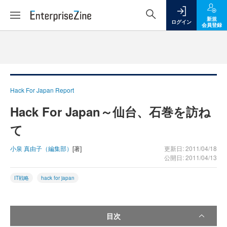
新規
ログイン
会員登録
Hack For Japan Report
Hack For Japan～仙台、石巻を訪ね
て
小泉 真由子（編集部）
[著]
更新日: 2011/04/18
公開日: 2011/04/13
IT戦略
hack for japan
目次