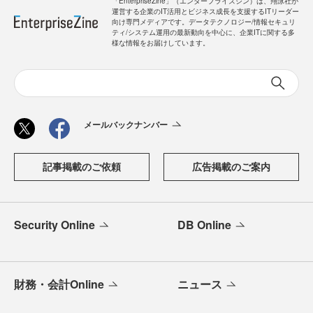
「EnterpriseZine」（エンタープライズジン）は、翔泳社が
運営する企業のIT活用とビジネス成長を支援するITリーダー
向け専門メディアです。データテクノロジー/情報セキュリ
ティ/システム運用の最新動向を中心に、企業ITに関する多
様な情報をお届けしています。
メールバックナンバー
記事掲載のご依頼
広告掲載のご案内
Security Online
DB Online
財務・会計Online
ニュース