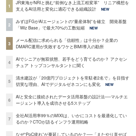
JR東海がNRIと挑む“前例なき上流工程変革” リニア構想を
1
支えるAI活用と変化に適応できる組織設計
NEW
みずほFGがAIエージェントの“量産体制”を確立 開発基盤
2
「Wiz Base」で最大70%の工数短縮
NEW
メール配信に求められる「信頼性」は十分か？企業の
3
DMARC運用が失敗するワケとBIMI導入の勘所
AIでシニアが無双状態、若手をどう育てるのか？ アクセン
4
チュア トップコンサルタントに聞く
清水建設が「20億円プロジェクトを常駐者2名で」を目指す
5
切実な理由、AIでデジタルゼネコンにも変化
NEW
AIと安全に接続されたデータ活用基盤の設計法──マルチエ
6
ージェント導入を成功させる5ステップ
全社AI活用率99％のMIXIは、いかにコストを最適化してい
7
るのか？CTOが語るインフラ運用戦略
なぜ“PoC疲れ”が蔓延しているのか？──「またやり直せば