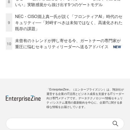
8
いい」実験感覚から抜け出す5つのゲートモデル
NEC・CISO淵上真一氏が説く「フロンティアAI」時代のセ
9
キュリティ──「対峙すべきは未知ではなく、高速化された
既存の課題」
未曾有のトレンドが押し寄せる今、ガートナーの専門家が
10
重圧に悩むセキュリティリーダーへ送るアドバイス
NEW
「EnterpriseZine」（エンタープライズジン）は、翔泳社が
運営する企業のIT活用とビジネス成長を支援するITリーダー
向け専門メディアです。データテクノロジー/情報セキュリ
ティ/システム運用の最新動向を中心に、企業ITに関する多
様な情報をお届けしています。