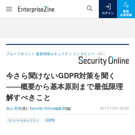
新規
ログイン
会員登録
プルーフポイント 最新情報セキュリティ インタビュー
（AD）
今さら聞けないGDPR対策を聞く
――概要から基本原則まで最低限理
解すべきこと
加山 恵美
[著] /
Security Online編集部
[編]
2017/11/01 06:05
サイバーセキュリティ
GDPR