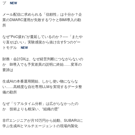
プ
NEW
メール配信に求められる「信頼性」は十分か？企
業のDMARC運用が失敗するワケとBIMI導入の勘
所
なぜ“PoC疲れ”が蔓延しているのか？──「またや
り直せばいい」実験感覚から抜け出す5つのゲー
トモデル
NEW
財務・会計DXは、なぜ経営判断につながらないの
か BI導入でも予実差異の説明に終始……変革の
要諦は
生成AIの本番運用開始、しかし使い物にならな
い……高精度な自社専用LLMを実現するデータ整
備の勘所
なぜ「リアルタイム分析」は広がらなかったの
か 技術よりも根深い、“組織の壁”
非ITエンジニアが月10万円から始動、SUBARUに
学ぶ生成AIとマルチエージェントの現場内製化