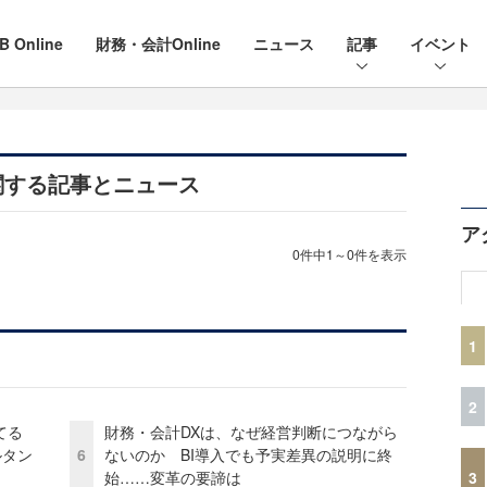
B Online
財務・会計Online
ニュース
記事
イベント
関する記事とニュース
ア
0件中1～0件を表示
1
2
てる
財務・会計DXは、なぜ経営判断につながら
ルタン
6
ないのか BI導入でも予実差異の説明に終
3
始……変革の要諦は