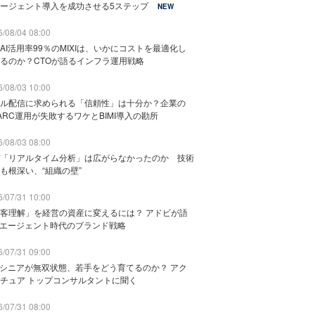
ージェント導入を成功させる5ステップ
NEW
/08/04 08:00
AI活用率99％のMIXIは、いかにコストを最適化し
るのか？CTOが語るインフラ運用戦略
/08/03 10:00
ル配信に求められる「信頼性」は十分か？企業の
ARC運用が失敗するワケとBIMI導入の勘所
/08/03 08:00
「リアルタイム分析」は広がらなかったのか 技術
も根深い、“組織の壁”
/07/31 10:00
客理解」を経営の資産に変えるには？ アドビが語
Iエージェント時代のブランド戦略
/07/31 09:00
でシニアが無双状態、若手をどう育てるのか？ アク
チュア トップコンサルタントに聞く
/07/31 08:00