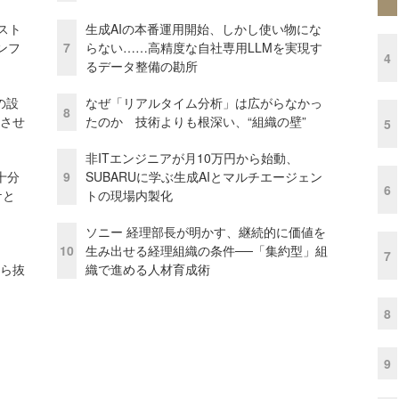
コスト
生成AIの本番運用開始、しかし使い物にな
ンフ
7
らない……高精度な自社専用LLMを実現す
4
るデータ整備の勘所
の設
なぜ「リアルタイム分析」は広がらなかっ
8
功させ
たのか 技術よりも根深い、“組織の壁”
5
非ITエンジニアが月10万円から始動、
十分
9
SUBARUに学ぶ生成AIとマルチエージェン
6
ケと
トの現場内製化
ソニー 経理部長が明かす、継続的に価値を
10
生み出せる経理組織の条件──「集約型」組
7
から抜
織で進める人材育成術
8
9