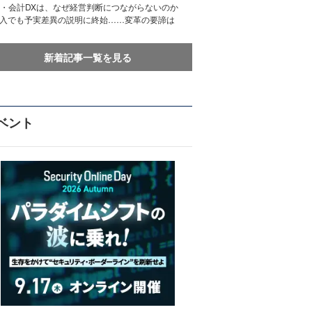
務・会計DXは、なぜ経営判断につながらないのか
導入でも予実差異の説明に終始……変革の要諦は
新着記事一覧を見る
ベント