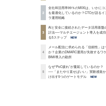
全社AI活用率99％のMIXIは、いかに
2
を最適化しているのか？CTOが語るイ
ラ運用戦略
AIと安全に接続されたデータ活用基盤
3
計法──マルチエージェント導入を成
る5ステップ
NEW
メール配信に求められる「信頼性」は
4
か？企業のDMARC運用が失敗するワ
BIMI導入の勘所
なぜ“PoC疲れ”が蔓延しているのか？
5
──「またやり直せばいい」実験感覚
け出す5つのゲートモデル
NEW