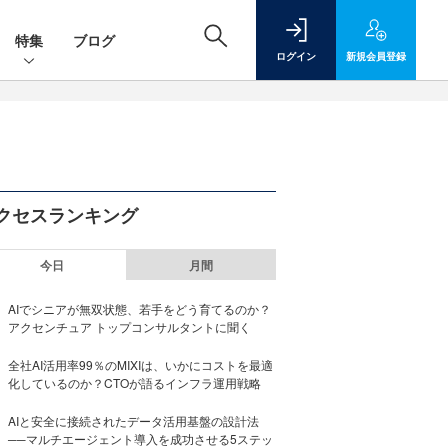
特集
ブログ
ログイン
新規
会員登録
クセスランキング
今日
月間
AIでシニアが無双状態、若手をどう育てるのか？
アクセンチュア トップコンサルタントに聞く
全社AI活用率99％のMIXIは、いかにコストを最適
化しているのか？CTOが語るインフラ運用戦略
AIと安全に接続されたデータ活用基盤の設計法
──マルチエージェント導入を成功させる5ステッ