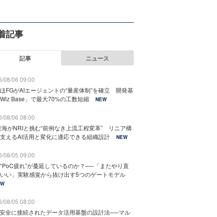
着記事
記事
ニュース
/08/06 09:00
ほFGがAIエージェントの“量産体制”を確立 開発基
Wiz Base」で最大70%の工数短縮
NEW
/08/06 08:00
東海がNRIと挑む“前例なき上流工程変革” リニア構
支えるAI活用と変化に適応できる組織設計
NEW
/08/05 09:00
“PoC疲れ”が蔓延しているのか？──「またやり直
いい」実験感覚から抜け出す5つのゲートモデル
EW
/08/05 08:00
と安全に接続されたデータ活用基盤の設計法──マル