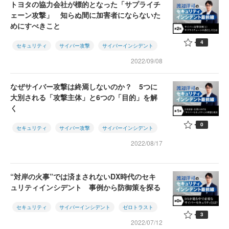
トヨタの協力会社が標的となった「サプライチ
ェーン攻撃」 知らぬ間に加害者にならないた
めにすべきこと
4
セキュリティ
サイバー攻撃
サイバーインシデント
2022/09/08
なぜサイバー攻撃は終焉しないのか？ 5つに
大別される「攻撃主体」と6つの「目的」を解
く
0
セキュリティ
サイバー攻撃
サイバーインシデント
2022/08/17
“対岸の火事”では済まされないDX時代のセキ
ュリティインシデント 事例から防御策を探る
セキュリティ
サイバーインシデント
ゼロトラスト
3
2022/07/12