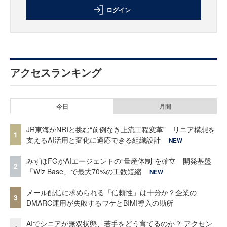
ログイン
アクセスランキング
今日
月間
JR東海がNRIと挑む“前例なき上流工程変革” リニア構想を
1
支えるAI活用と変化に適応できる組織設計
NEW
みずほFGがAIエージェントの“量産体制”を確立 開発基盤
2
「Wiz Base」で最大70%の工数短縮
NEW
メール配信に求められる「信頼性」は十分か？企業の
3
DMARC運用が失敗するワケとBIMI導入の勘所
AIでシニアが無双状態、若手をどう育てるのか？ アクセン