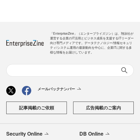
「EnterpriseZine」（エンタープライズジン）は、翔泳社が
運営する企業のIT活用とビジネス成長を支援するITリーダー
向け専門メディアです。データテクノロジー/情報セキュリ
ティ/システム運用の最新動向を中心に、企業ITに関する多
様な情報をお届けしています。
メールバックナンバー
記事掲載のご依頼
広告掲載のご案内
Security Online
DB Online