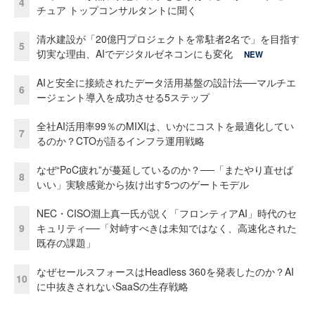
4
チュア トップコンサルタントに聞く
清水建設が「20億円プロジェクトを常駐者2名で」を目指す
5
切実な理由、AIでデジタルゼネコンにも変化
NEW
AIと安全に接続されたデータ活用基盤の設計法──マルチエ
6
ージェント導入を成功させる5ステップ
全社AI活用率99％のMIXIは、いかにコストを最適化してい
7
るのか？CTOが語るインフラ運用戦略
なぜ“PoC疲れ”が蔓延しているのか？──「またやり直せば
8
いい」実験感覚から抜け出す5つのゲートモデル
NEC・CISO淵上真一氏が説く「フロンティアAI」時代のセ
9
キュリティ──「対峙すべきは未知ではなく、高速化された
既存の課題」
なぜセールスフォースはHeadless 360を発表したのか？AI
10
に中抜きされないSaaSの生存戦略