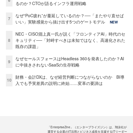
6
るのか？CTOが語るインフラ運用戦略
なぜ“PoC疲れ”が蔓延しているのか？──「またやり直せば
7
いい」実験感覚から抜け出す5つのゲートモデル
NEW
NEC・CISO淵上真一氏が説く「フロンティアAI」時代のセ
8
キュリティ──「対峙すべきは未知ではなく、高速化された
既存の課題」
なぜセールスフォースはHeadless 360を発表したのか？AI
9
に中抜きされないSaaSの生存戦略
財務・会計DXは、なぜ経営判断につながらないのか BI導
10
入でも予実差異の説明に終始……変革の要諦は
「EnterpriseZine」（エンタープライズジン）は、翔泳社が
運営する企業のIT活用とビジネス成長を支援するITリーダー