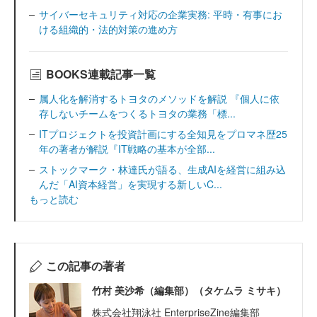
サイバーセキュリティ対応の企業実務: 平時・有事にお
ける組織的・法的対策の進め方
BOOKS連載記事一覧
属人化を解消するトヨタのメソッドを解説 『個人に依
存しないチームをつくるトヨタの業務「標...
ITプロジェクトを投資計画にする全知見をプロマネ歴25
年の著者が解説『IT戦略の基本が全部...
ストックマーク・林達氏が語る、生成AIを経営に組み込
んだ「AI資本経営」を実現する新しいC...
もっと読む
この記事の著者
竹村 美沙希（編集部）（タケムラ ミサキ）
株式会社翔泳社 EnterpriseZine編集部