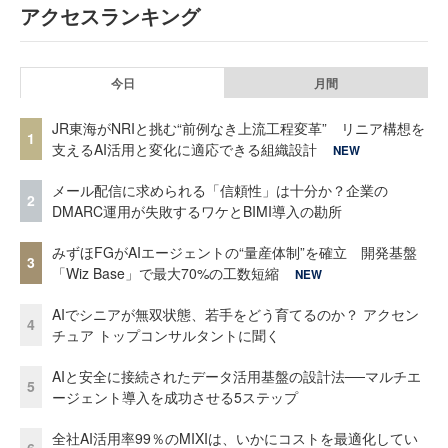
アクセスランキング
今日
月間
JR東海がNRIと挑む“前例なき上流工程変革” リニア構想を
1
支えるAI活用と変化に適応できる組織設計
NEW
メール配信に求められる「信頼性」は十分か？企業の
2
DMARC運用が失敗するワケとBIMI導入の勘所
みずほFGがAIエージェントの“量産体制”を確立 開発基盤
3
「Wiz Base」で最大70%の工数短縮
NEW
AIでシニアが無双状態、若手をどう育てるのか？ アクセン
4
チュア トップコンサルタントに聞く
AIと安全に接続されたデータ活用基盤の設計法──マルチエ
5
ージェント導入を成功させる5ステップ
全社AI活用率99％のMIXIは、いかにコストを最適化してい