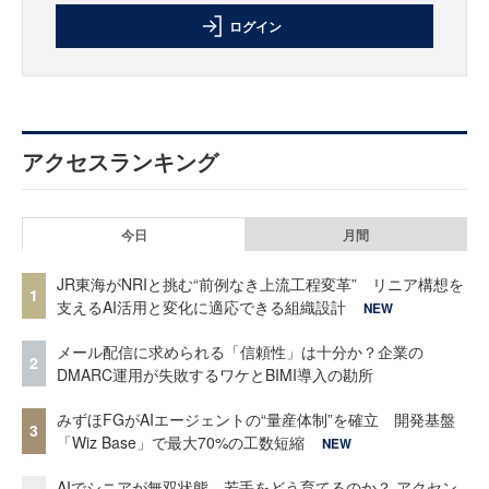
ログイン
アクセスランキング
今日
月間
JR東海がNRIと挑む“前例なき上流工程変革” リニア構想を
1
支えるAI活用と変化に適応できる組織設計
NEW
メール配信に求められる「信頼性」は十分か？企業の
2
DMARC運用が失敗するワケとBIMI導入の勘所
みずほFGがAIエージェントの“量産体制”を確立 開発基盤
3
「Wiz Base」で最大70%の工数短縮
NEW
AIでシニアが無双状態、若手をどう育てるのか？ アクセン