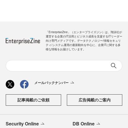
「EnterpriseZine」（エンタープライズジン）は、翔泳社が
運営する企業のIT活用とビジネス成長を支援するITリーダー
向け専門メディアです。データテクノロジー/情報セキュリ
ティ/システム運用の最新動向を中心に、企業ITに関する多
様な情報をお届けしています。
メールバックナンバー
記事掲載のご依頼
広告掲載のご案内
Security Online
DB Online