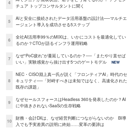
4
チュア トップコンサルタントに聞く
AIと安全に接続されたデータ活用基盤の設計法──マルチエ
5
ージェント導入を成功させる5ステップ
全社AI活用率99％のMIXIは、いかにコストを最適化してい
6
るのか？CTOが語るインフラ運用戦略
なぜ“PoC疲れ”が蔓延しているのか？──「またやり直せば
7
いい」実験感覚から抜け出す5つのゲートモデル
NEW
NEC・CISO淵上真一氏が説く「フロンティアAI」時代のセ
8
キュリティ──「対峙すべきは未知ではなく、高速化された
既存の課題」
なぜセールスフォースはHeadless 360を発表したのか？AI
9
に中抜きされないSaaSの生存戦略
財務・会計DXは、なぜ経営判断につながらないのか BI導
10
入でも予実差異の説明に終始……変革の要諦は