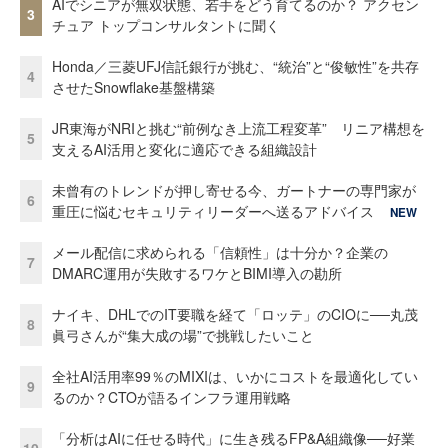
AIでシニアが無双状態、若手をどう育てるのか？ アクセン
3
チュア トップコンサルタントに聞く
Honda／三菱UFJ信託銀行が挑む、“統治”と“俊敏性”を共存
4
させたSnowflake基盤構築
JR東海がNRIと挑む“前例なき上流工程変革” リニア構想を
5
支えるAI活用と変化に適応できる組織設計
未曾有のトレンドが押し寄せる今、ガートナーの専門家が
6
重圧に悩むセキュリティリーダーへ送るアドバイス
NEW
メール配信に求められる「信頼性」は十分か？企業の
7
DMARC運用が失敗するワケとBIMI導入の勘所
ナイキ、DHLでのIT要職を経て「ロッテ」のCIOに──丸茂
8
眞弓さんが“集大成の場”で挑戦したいこと
全社AI活用率99％のMIXIは、いかにコストを最適化してい
9
るのか？CTOが語るインフラ運用戦略
「分析はAIに任せる時代」に生き残るFP&A組織像──好業