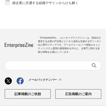
10
績企業に共通する組織デザインからひも解く
「EnterpriseZine」（エンタープライズジン）は、翔泳社が
運営する企業のIT活用とビジネス成長を支援するITリーダー
向け専門メディアです。データテクノロジー/情報セキュリ
ティ/システム運用の最新動向を中心に、企業ITに関する多
様な情報をお届けしています。
メールバックナンバー
記事掲載のご依頼
広告掲載のご案内