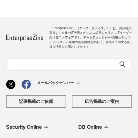
「EnterpriseZine」（エンタープライズジン）は、翔泳社が
運営する企業のIT活用とビジネス成長を支援するITリーダー
向け専門メディアです。データテクノロジー/情報セキュリ
ティ/システム運用の最新動向を中心に、企業ITに関する多
様な情報をお届けしています。
メールバックナンバー
記事掲載のご依頼
広告掲載のご案内
Security Online
DB Online