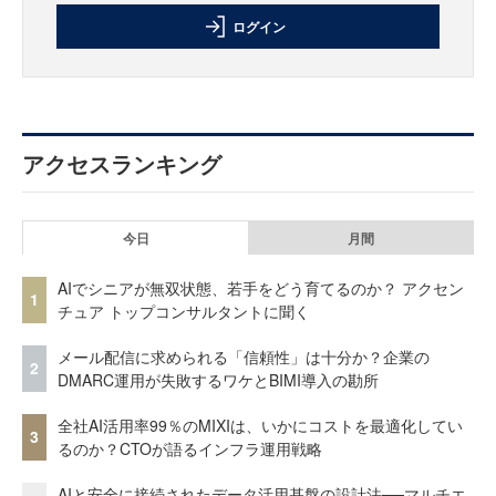
ログイン
アクセスランキング
今日
月間
AIでシニアが無双状態、若手をどう育てるのか？ アクセン
1
チュア トップコンサルタントに聞く
メール配信に求められる「信頼性」は十分か？企業の
2
DMARC運用が失敗するワケとBIMI導入の勘所
全社AI活用率99％のMIXIは、いかにコストを最適化してい
3
るのか？CTOが語るインフラ運用戦略
AIと安全に接続されたデータ活用基盤の設計法──マルチエ