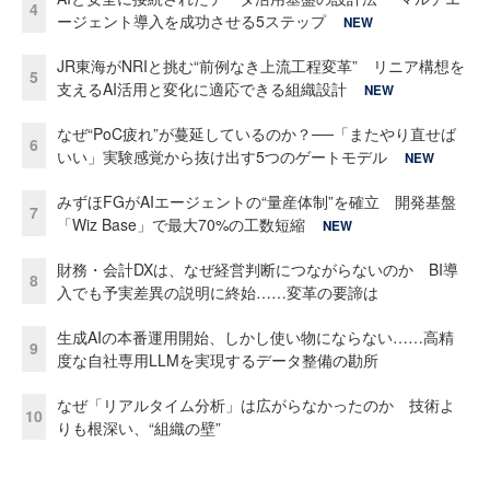
4
ージェント導入を成功させる5ステップ
NEW
JR東海がNRIと挑む“前例なき上流工程変革” リニア構想を
5
支えるAI活用と変化に適応できる組織設計
NEW
なぜ“PoC疲れ”が蔓延しているのか？──「またやり直せば
6
いい」実験感覚から抜け出す5つのゲートモデル
NEW
みずほFGがAIエージェントの“量産体制”を確立 開発基盤
7
「Wiz Base」で最大70%の工数短縮
NEW
財務・会計DXは、なぜ経営判断につながらないのか BI導
8
入でも予実差異の説明に終始……変革の要諦は
生成AIの本番運用開始、しかし使い物にならない……高精
9
度な自社専用LLMを実現するデータ整備の勘所
なぜ「リアルタイム分析」は広がらなかったのか 技術よ
10
りも根深い、“組織の壁”