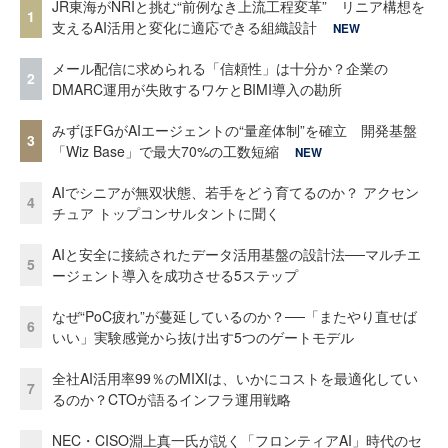
JR東海がNRIと挑む“前例なき上流工程変革” リニア構想を
1
支えるAI活用と変化に適応できる組織設計
NEW
メール配信に求められる「信頼性」は十分か？企業の
2
DMARC運用が失敗するワケとBIMI導入の勘所
みずほFGがAIエージェントの“量産体制”を確立 開発基盤
3
「Wiz Base」で最大70%の工数短縮
NEW
AIでシニアが無双状態、若手をどう育てるのか？ アクセン
4
チュア トップコンサルタントに聞く
AIと安全に接続されたデータ活用基盤の設計法──マルチエ
5
ージェント導入を成功させる5ステップ
なぜ“PoC疲れ”が蔓延しているのか？──「またやり直せば
6
いい」実験感覚から抜け出す5つのゲートモデル
全社AI活用率99％のMIXIは、いかにコストを最適化してい
7
るのか？CTOが語るインフラ運用戦略
NEC・CISO淵上真一氏が説く「フロンティアAI」時代のセ