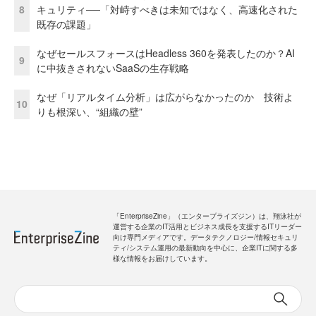
8
キュリティ──「対峙すべきは未知ではなく、高速化された
既存の課題」
なぜセールスフォースはHeadless 360を発表したのか？AI
9
に中抜きされないSaaSの生存戦略
なぜ「リアルタイム分析」は広がらなかったのか 技術よ
10
りも根深い、“組織の壁”
「EnterpriseZine」（エンタープライズジン）は、翔泳社が
運営する企業のIT活用とビジネス成長を支援するITリーダー
向け専門メディアです。データテクノロジー/情報セキュリ
ティ/システム運用の最新動向を中心に、企業ITに関する多
様な情報をお届けしています。