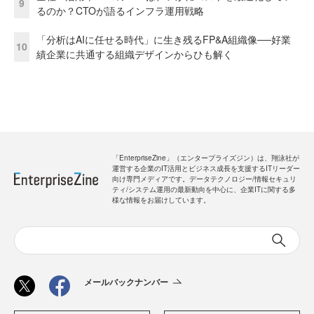
9
るのか？CTOが語るインフラ運用戦略
「分析はAIに任せる時代」に生き残るFP&A組織像──好業
10
績企業に共通する組織デザインからひも解く
「EnterpriseZine」（エンタープライズジン）は、翔泳社が
運営する企業のIT活用とビジネス成長を支援するITリーダー
向け専門メディアです。データテクノロジー/情報セキュリ
ティ/システム運用の最新動向を中心に、企業ITに関する多
様な情報をお届けしています。
メールバックナンバー