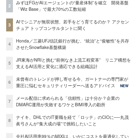
みずほFGがAIエージェントの“量産体制”を確立 開発基盤
2
「Wiz Base」で最大70%の工数短縮
AIでシニアが無双状態、若手をどう育てるのか？ アクセン
3
チュア トップコンサルタントに聞く
Honda／三菱UFJ信託銀行が挑む、“統治”と“俊敏性”を共存
4
させたSnowflake基盤構築
JR東海がNRIと挑む“前例なき上流工程変革” リニア構想を
5
支えるAI活用と変化に適応できる組織設計
未曾有のトレンドが押し寄せる今、ガートナーの専門家が
6
重圧に悩むセキュリティリーダーへ送るアドバイス
NEW
メール配信に求められる「信頼性」は十分か？企業の
7
DMARC運用が失敗するワケとBIMI導入の勘所
ナイキ、DHLでのIT要職を経て「ロッテ」のCIOに──丸茂
8
眞弓さんが“集大成の場”で挑戦したいこと
全社AI活用率99％のMIXIは、いかにコストを最適化してい