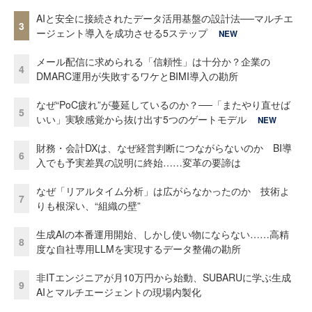
AIと安全に接続されたデータ活用基盤の設計法──マルチエ
3
ージェント導入を成功させる5ステップ
NEW
メール配信に求められる「信頼性」は十分か？企業の
4
DMARC運用が失敗するワケとBIMI導入の勘所
なぜ“PoC疲れ”が蔓延しているのか？──「またやり直せば
5
いい」実験感覚から抜け出す5つのゲートモデル
NEW
財務・会計DXは、なぜ経営判断につながらないのか BI導
6
入でも予実差異の説明に終始……変革の要諦は
なぜ「リアルタイム分析」は広がらなかったのか 技術よ
7
りも根深い、“組織の壁”
生成AIの本番運用開始、しかし使い物にならない……高精
8
度な自社専用LLMを実現するデータ整備の勘所
非ITエンジニアが月10万円から始動、SUBARUに学ぶ生成
9
AIとマルチエージェントの現場内製化