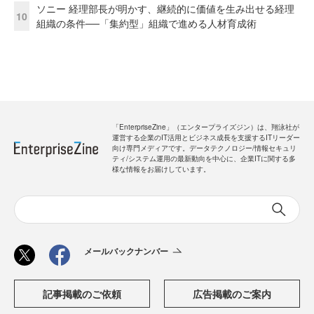
ソニー 経理部長が明かす、継続的に価値を生み出せる経理
10
組織の条件──「集約型」組織で進める人材育成術
「EnterpriseZine」（エンタープライズジン）は、翔泳社が
運営する企業のIT活用とビジネス成長を支援するITリーダー
向け専門メディアです。データテクノロジー/情報セキュリ
ティ/システム運用の最新動向を中心に、企業ITに関する多
様な情報をお届けしています。
メールバックナンバー
記事掲載のご依頼
広告掲載のご案内