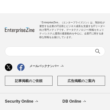
「EnterpriseZine」（エンタープライズジン）は、翔泳社が
運営する企業のIT活用とビジネス成長を支援するITリーダー
向け専門メディアです。データテクノロジー/情報セキュリ
ティ/システム運用の最新動向を中心に、企業ITに関する多
様な情報をお届けしています。
メールバックナンバー
記事掲載のご依頼
広告掲載のご案内
Security Online
DB Online