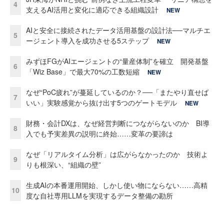
4
支えるAI活用と変化に適応できる組織設計
NEW
AIと安全に接続されたデータ活用基盤の設計法──マルチエ
5
ージェント導入を成功させる5ステップ
NEW
みずほFGがAIエージェントの“量産体制”を確立 開発基盤
6
「Wiz Base」で最大70%の工数短縮
NEW
なぜ“PoC疲れ”が蔓延しているのか？──「またやり直せば
7
いい」実験感覚から抜け出す5つのゲートモデル
NEW
財務・会計DXは、なぜ経営判断につながらないのか BI導
8
入でも予実差異の説明に終始……変革の要諦は
なぜ「リアルタイム分析」は広がらなかったのか 技術よ
9
りも根深い、“組織の壁”
生成AIの本番運用開始、しかし使い物にならない……高精
10
度な自社専用LLMを実現するデータ整備の勘所