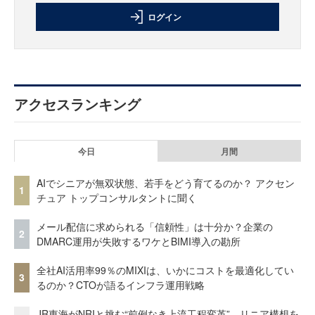
ログイン
アクセスランキング
今日
月間
AIでシニアが無双状態、若手をどう育てるのか？ アクセン
1
チュア トップコンサルタントに聞く
メール配信に求められる「信頼性」は十分か？企業の
2
DMARC運用が失敗するワケとBIMI導入の勘所
全社AI活用率99％のMIXIは、いかにコストを最適化してい
3
るのか？CTOが語るインフラ運用戦略
JR東海がNRIと挑む“前例なき上流工程変革” リニア構想を