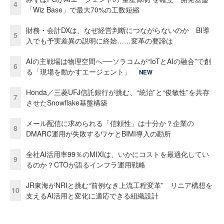
4
「Wiz Base」で最大70%の工数短縮
財務・会計DXは、なぜ経営判断につながらないのか BI導
5
入でも予実差異の説明に終始……変革の要諦は
AIの主戦場は物理空間へ──ソラコムが“IoTとAIの融合”で創
6
る「現場を動かすエージェント」
NEW
Honda／三菱UFJ信託銀行が挑む、“統治”と“俊敏性”を共存
7
させたSnowflake基盤構築
メール配信に求められる「信頼性」は十分か？企業の
8
DMARC運用が失敗するワケとBIMI導入の勘所
全社AI活用率99％のMIXIは、いかにコストを最適化してい
9
るのか？CTOが語るインフラ運用戦略
JR東海がNRIと挑む“前例なき上流工程変革” リニア構想を
10
支えるAI活用と変化に適応できる組織設計