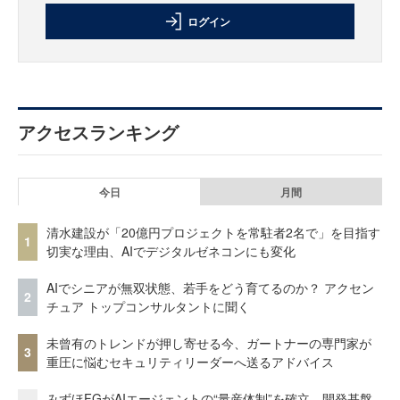
ログイン
アクセスランキング
今日
月間
清水建設が「20億円プロジェクトを常駐者2名で」を目指す
1
切実な理由、AIでデジタルゼネコンにも変化
AIでシニアが無双状態、若手をどう育てるのか？ アクセン
2
チュア トップコンサルタントに聞く
未曾有のトレンドが押し寄せる今、ガートナーの専門家が
3
重圧に悩むセキュリティリーダーへ送るアドバイス
みずほFGがAIエージェントの“量産体制”を確立 開発基盤