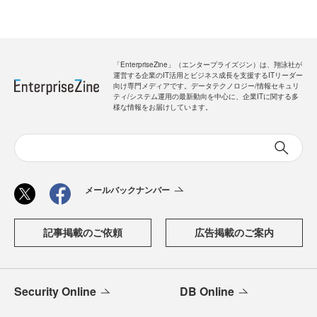
「EnterpriseZine」（エンタープライズジン）は、翔泳社が
運営する企業のIT活用とビジネス成長を支援するITリーダー
向け専門メディアです。データテクノロジー/情報セキュリ
ティ/システム運用の最新動向を中心に、企業ITに関する多
様な情報をお届けしています。
メールバックナンバー
記事掲載のご依頼
広告掲載のご案内
Security Online
DB Online