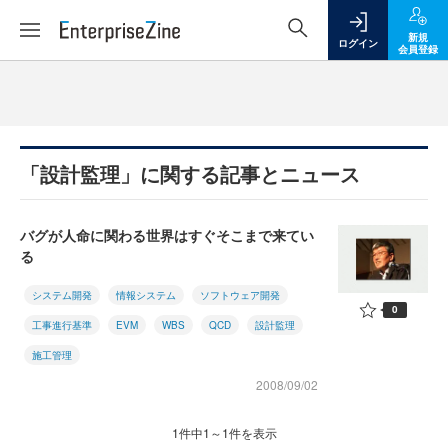
新規
ログイン
会員登録
「設計監理」に関する記事とニュース
バグが人命に関わる世界はすぐそこまで来てい
る
システム開発
情報システム
ソフトウェア開発
0
工事進行基準
EVM
WBS
QCD
設計監理
施工管理
2008/09/02
1件中1～1件を表示