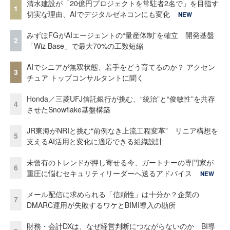
清水建設が「20億円プロジェクトを常駐者2名で」を目指す
1
切実な理由、AIでデジタルゼネコンにも変化
NEW
みずほFGがAIエージェントの“量産体制”を確立 開発基盤
2
「Wiz Base」で最大70%の工数短縮
AIでシニアが無双状態、若手をどう育てるのか？ アクセン
3
チュア トップコンサルタントに聞く
Honda／三菱UFJ信託銀行が挑む、“統治”と“俊敏性”を共存
4
させたSnowflake基盤構築
JR東海がNRIと挑む“前例なき上流工程変革” リニア構想を
5
支えるAI活用と変化に適応できる組織設計
未曾有のトレンドが押し寄せる今、ガートナーの専門家が
6
重圧に悩むセキュリティリーダーへ送るアドバイス
NEW
メール配信に求められる「信頼性」は十分か？企業の
7
DMARC運用が失敗するワケとBIMI導入の勘所
財務・会計DXは、なぜ経営判断につながらないのか BI導