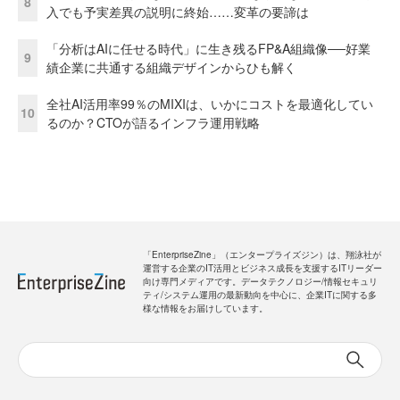
8
入でも予実差異の説明に終始……変革の要諦は
「分析はAIに任せる時代」に生き残るFP&A組織像──好業
9
績企業に共通する組織デザインからひも解く
全社AI活用率99％のMIXIは、いかにコストを最適化してい
10
るのか？CTOが語るインフラ運用戦略
「EnterpriseZine」（エンタープライズジン）は、翔泳社が
運営する企業のIT活用とビジネス成長を支援するITリーダー
向け専門メディアです。データテクノロジー/情報セキュリ
ティ/システム運用の最新動向を中心に、企業ITに関する多
様な情報をお届けしています。