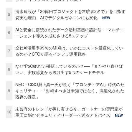
清水建設が「20億円プロジェクトを常駐者2名で」を目指す
5
切実な理由、AIでデジタルゼネコンにも変化
NEW
AIと安全に接続されたデータ活用基盤の設計法──マルチエ
6
ージェント導入を成功させる5ステップ
全社AI活用率99％のMIXIは、いかにコストを最適化してい
7
るのか？CTOが語るインフラ運用戦略
なぜ“PoC疲れ”が蔓延しているのか？──「またやり直せば
8
いい」実験感覚から抜け出す5つのゲートモデル
NEC・CISO淵上真一氏が説く「フロンティアAI」時代のセ
9
キュリティ──「対峙すべきは未知ではなく、高速化された
既存の課題」
未曾有のトレンドが押し寄せる今、ガートナーの専門家が
10
重圧に悩むセキュリティリーダーへ送るアドバイス
NEW