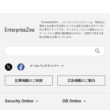
「EnterpriseZine」（エンタープライズジン）は、翔泳社が
運営する企業のIT活用とビジネス成長を支援するITリーダー
向け専門メディアです。データテクノロジー/情報セキュリ
ティ/システム運用の最新動向を中心に、企業ITに関する多
様な情報をお届けしています。
メールバックナンバー
記事掲載のご依頼
広告掲載のご案内
Security Online
DB Online