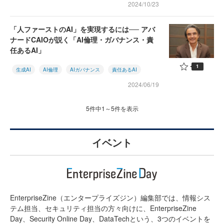
2024/10/23
「人ファーストのAI」を実現するには── アバ
ナードCAIOが説く「AI倫理・ガバナンス・責
任あるAI」
1
生成AI
AI倫理
AIガバナンス
責任あるAI
2024/06/19
5件中1～5件を表示
イベント
EnterpriseZine（エンタープライズジン）編集部では、情報シス
テム担当、セキュリティ担当の方々向けに、EnterpriseZine
Day、Security Online Day、DataTechという、3つのイベントを