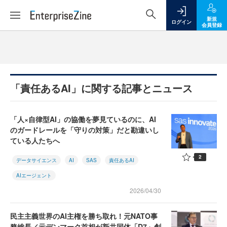
新規
ログイン
会員登録
「責任あるAI」に関する記事とニュース
「人×自律型AI」の協働を夢見ているのに、AI
のガードレールを「守りの対策」だと勘違いし
ている人たちへ
2
データサイエンス
AI
SAS
責任あるAI
AIエージェント
2026/04/30
民主主義世界のAI主権を勝ち取れ！元NATO事
務総長／元デンマーク首相が新共同体「D7」創