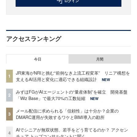
ログイン
アクセスランキング
今日
月間
JR東海がNRIと挑む“前例なき上流工程変革” リニア構想を
1
支えるAI活用と変化に適応できる組織設計
NEW
みずほFGがAIエージェントの“量産体制”を確立 開発基盤
2
「Wiz Base」で最大70%の工数短縮
NEW
メール配信に求められる「信頼性」は十分か？企業の
3
DMARC運用が失敗するワケとBIMI導入の勘所
AIでシニアが無双状態、若手をどう育てるのか？ アクセン
4
チュア トップコンサルタントに聞く