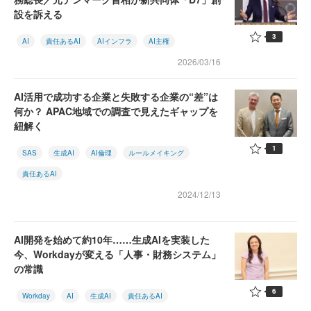
設を訴える
3
AI
責任あるAI
AIインフラ
AI主権
2026/03/16
AI活用で成功する企業と失敗する企業の“差”は
何か？ APAC地域での調査で見えたギャップを
紐解く
1
SAS
生成AI
AI倫理
ルールメイキング
責任あるAI
2024/12/13
AI開発を始めて約10年……生成AIを実装した
今、Workdayが変える「人事・財務システム」
の常識
6
Workday
AI
生成AI
責任あるAI