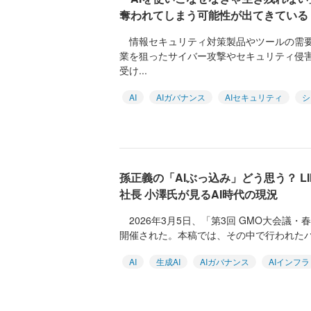
奪われてしまう可能性が出てきている
情報セキュリティ対策製品やツールの需要
業を狙ったサイバー攻撃やセキュリティ侵
受け...
AI
AIガバナンス
AIセキュリティ
シ
孫正義の「AIぶっ込み」どう思う？ L
社長 小澤氏が見るAI時代の現況
2026年3月5日、「第3回 GMO大会議・
開催された。本稿では、その中で行われたパネ
AI
生成AI
AIガバナンス
AIインフラ