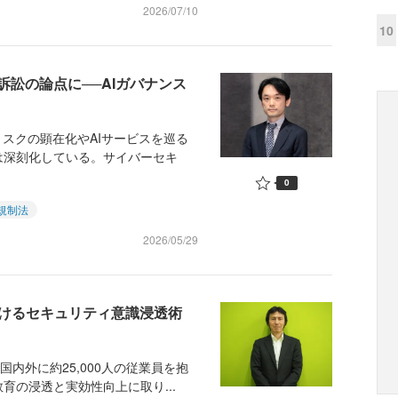
2026/07/10
10
訴訟の論点に──AIガバナンス
スクの顕在化やAIサービスを巡る
は深刻化している。サイバーセキ
0
I規制法
2026/05/29
におけるセキュリティ意識浸透術
内外に約25,000人の従業員を抱
育の浸透と実効性向上に取り...