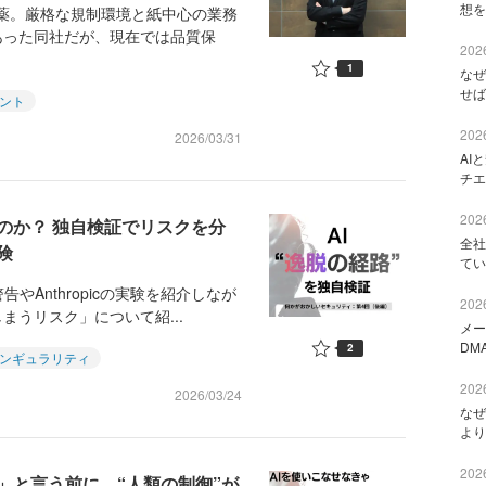
想を
薬。厳格な規制環境と紙中心の業務
あった同社だが、現在では品質保
2026
1
なぜ
せば
ェント
2026
2026/03/31
AI
チエ
2026
のか？ 独自検証でリスクを分
全社
険
てい
Anthropicの実験を紹介しなが
2026
まうリスク」について紹...
メー
DM
2
ンギュラリティ
2026
2026/03/24
なぜ
より
2026
」と言う前に、“人類の制御”が