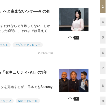
3
」へと進まないワケ──AIの有
4
試すだけならそう難しくない。しか
大した瞬間に、それまでは見えて
5
13
ジェント
セゾンテクノロジー
6
2026/07/13
7
る「セキュリティ×AI」の3年
8
完遂するが、日本でもSecurity
1
9
キュリティ
AIガードレール