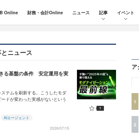
B Online
財務・会計Online
ニュース
記事
イベント
事とニュース
ア
できる基盤の条件 安定運用を実
ステムを刷新する。こうしたモダ
ピードが変わった実感がないという
1
1
AIエージェント
2
2026/07/15