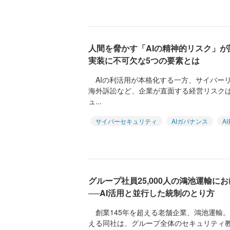
人間を脅かす「AIの精神的リスク」が
実装に不可欠な5つの要素とは
AIの利活用が本格化する一方、サイバーリ
海外訴訟など、企業が直面する経営リスク
ュ...
サイバーセキュリティ
AIガバナンス
A
グループ社員25,000人の鴻池運輸
──AI活用と並行した統制のとり方
創業145年を超える老舗企業、鴻池運輸。国
える同社は、グループ全体のセキュリティ教