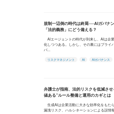
規制一辺倒の時代は終焉──AIガバナン
「法的義務」にどう備える？
AIエージェントの時代が到来し、AIは企
化しつつある。しかし、その裏にはプライ
バ...
リスクマネジメント
AI
AIガバナンス
弁護士が指南、法的リスクを低減させる
値ある”ルール整備と運用のカギとは
生成AIは企業活動に大きな効率化をもた
漏洩リスク、ハルシネーションによる誤情報の