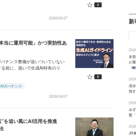
2
2026/05/27
新
本当に運用可能」かつ実効性あ
2026
未曾
ガバナンス整備が追いついていない
が重
る前に、急いで生成AI特有のリ
N
0
2026
清水
AIガバナンス
指す
2026/04/27
2026
みず
盤「
然”を追い風にAI活用を推進
2026
法
JR