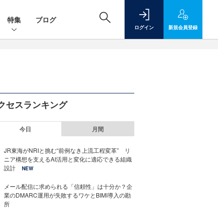
特集
ブログ
ログイン
新規
会員登録
クセスランキング
今日
月間
JR東海がNRIと挑む“前例なき上流工程変革” リ
ニア構想を支えるAI活用と変化に適応できる組織
設計
NEW
メール配信に求められる「信頼性」は十分か？企
業のDMARC運用が失敗するワケとBIMI導入の勘
所