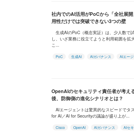
社内でのAI活用がPoCから「全社展開
用性だけでは突破できない3つの壁
生成AIのPoC（概念実証）は、少人数で
し、いざ業務に役立てようと利用範囲を拡
こ...
PoC
生成AI
AIガバナンス
AIエー
OpenAIのセキュリティ責任者が考え
後、防御側の進化シナリオとは？
AIエージェントは驚異的なスピードでタスクを
for AI／AI for Securityの議論が盛り上が...
Cisco
OpenAI
AIガバナンス
AIセ