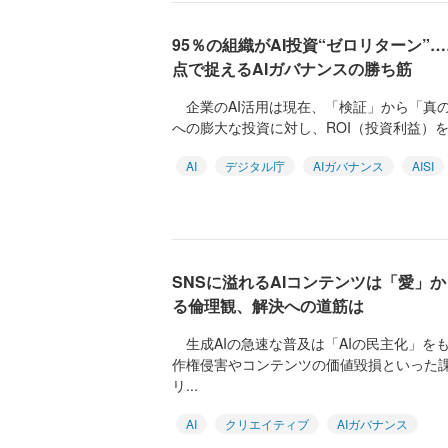
95％の組織がAI投資“ゼロリターン”
点で捉えるAIガバナンスの勝ち筋
企業のAI活用は現在、「検証」から「真の
への膨大な投資に対し、ROI（投資利益）を生
AI
デジタル庁
AIガバナンス
AISI
SNSに溢れるAIコンテンツは「愛」
る倫理観、解決への道筋は
生成AIの急速な普及は「AIの民主化」を
作権侵害やコンテンツの価値毀損といった
リ...
AI
クリエイティブ
AIガバナンス