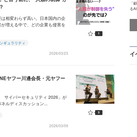
「顧
？
るA
は相変わらず高い。日本国内の企
害が増える中で、どの企業も侵害を
1
ンギュラリティ
イ
2026/03/23
INEヤフー川邊会長・元ヤフー
春 サイバーセキュリティ 2026」が
ルディスカッション...
3
2026/03/09