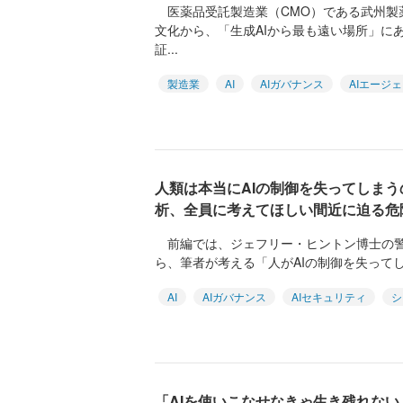
医薬品受託製造業（CMO）である武州製
文化から、「生成AIから最も遠い場所」に
証...
製造業
AI
AIガバナンス
AIエージ
人類は本当にAIの制御を失ってしまう
析、全員に考えてほしい間近に迫る危
前編では、ジェフリー・ヒントン博士の警告や
ら、筆者が考える「人がAIの制御を失ってし
AI
AIガバナンス
AIセキュリティ
シ
「AIを使いこなせなきゃ生き残れない