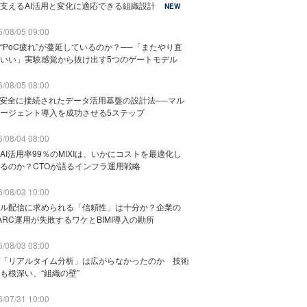
支えるAI活用と変化に適応できる組織設計
NEW
/08/05 09:00
“PoC疲れ”が蔓延しているのか？──「またやり直
いい」実験感覚から抜け出す5つのゲートモデル
/08/05 08:00
と安全に接続されたデータ活用基盤の設計法──マル
ージェント導入を成功させる5ステップ
/08/04 08:00
AI活用率99％のMIXIは、いかにコストを最適化し
るのか？CTOが語るインフラ運用戦略
/08/03 10:00
ル配信に求められる「信頼性」は十分か？企業の
ARC運用が失敗するワケとBIMI導入の勘所
/08/03 08:00
「リアルタイム分析」は広がらなかったのか 技術
も根深い、“組織の壁”
/07/31 10:00