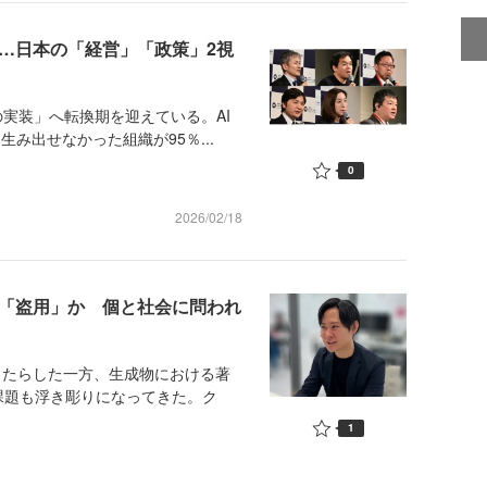
……日本の「経営」「政策」2視
実装」へ転換期を迎えている。AI
み出せなかった組織が95％...
0
2026/02/18
か「盗用」か 個と社会に問われ
もたらした一方、生成物における著
課題も浮き彫りになってきた。ク
1