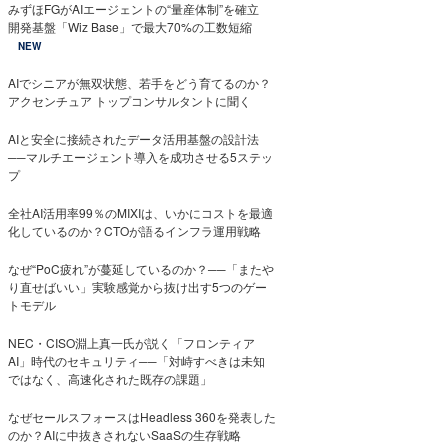
みずほFGがAIエージェントの“量産体制”を確立
開発基盤「Wiz Base」で最大70%の工数短縮
NEW
AIでシニアが無双状態、若手をどう育てるのか？
アクセンチュア トップコンサルタントに聞く
AIと安全に接続されたデータ活用基盤の設計法
──マルチエージェント導入を成功させる5ステッ
プ
全社AI活用率99％のMIXIは、いかにコストを最適
化しているのか？CTOが語るインフラ運用戦略
なぜ“PoC疲れ”が蔓延しているのか？──「またや
り直せばいい」実験感覚から抜け出す5つのゲー
トモデル
NEC・CISO淵上真一氏が説く「フロンティア
AI」時代のセキュリティ──「対峙すべきは未知
ではなく、高速化された既存の課題」
なぜセールスフォースはHeadless 360を発表した
のか？AIに中抜きされないSaaSの生存戦略