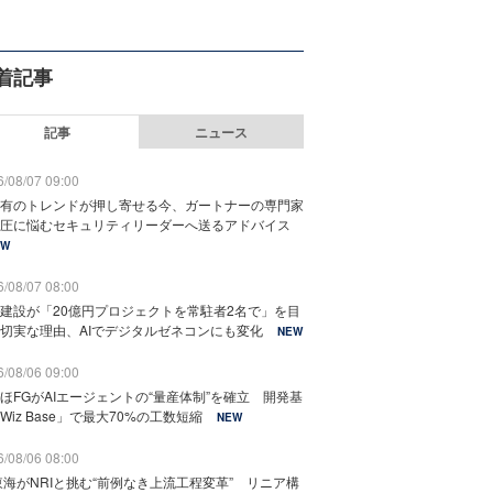
着記事
記事
ニュース
/08/07 09:00
有のトレンドが押し寄せる今、ガートナーの専門家
圧に悩むセキュリティリーダーへ送るアドバイス
EW
/08/07 08:00
建設が「20億円プロジェクトを常駐者2名で」を目
切実な理由、AIでデジタルゼネコンにも変化
NEW
/08/06 09:00
ほFGがAIエージェントの“量産体制”を確立 開発基
Wiz Base」で最大70%の工数短縮
NEW
/08/06 08:00
東海がNRIと挑む“前例なき上流工程変革” リニア構