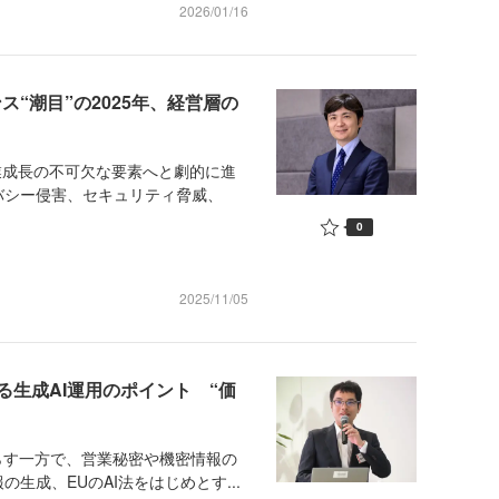
2026/01/16
ス“潮目”の2025年、経営層の
業成長の不可欠な要素へと劇的に進
バシー侵害、セキュリティ脅威、
0
2025/11/05
生成AI運用のポイント “価
らす一方で、営業秘密や機密情報の
生成、EUのAI法をはじめとす...