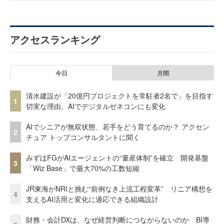
アクセスランキング
今日
月間
清水建設が「20億円プロジェクトを常駐者2名で」を目指す
1
切実な理由、AIでデジタルゼネコンにも変化
AIでシニアが無双状態、若手をどう育てるのか？ アクセン
2
チュア トップコンサルタントに聞く
みずほFGがAIエージェントの“量産体制”を確立 開発基盤
3
「Wiz Base」で最大70%の工数短縮
JR東海がNRIと挑む“前例なき上流工程変革” リニア構想を
4
支えるAI活用と変化に適応できる組織設計
財務・会計DXは、なぜ経営判断につながらないのか BI導