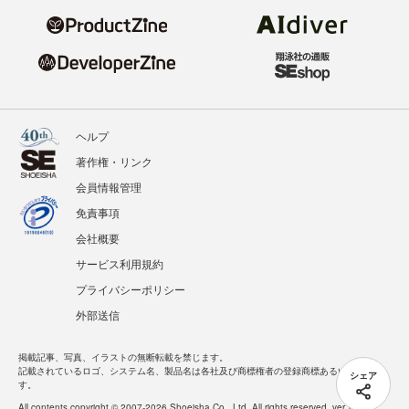
ヘルプ
著作権・リンク
会員情報管理
免責事項
会社概要
サービス利用規約
プライバシーポリシー
外部送信
掲載記事、写真、イラストの無断転載を禁じます。
記載されているロゴ、システム名、製品名は各社及び商標権者の登録商標あるいは商標で
シェア
す。
All contents copyright © 2007-2026 Shoeisha Co., Ltd. All rights reserved. ver.1.5