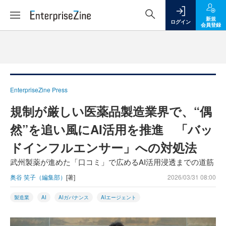
新規
ログイン
会員登録
EnterpriseZine Press
規制が厳しい医薬品製造業界で、“偶
然”を追い風にAI活用を推進 「バッ
ドインフルエンサー」への対処法
武州製薬が進めた「口コミ」で広めるAI活用浸透までの道筋
奥谷 笑子（編集部）
[著]
2026/03/31 08:00
製造業
AI
AIガバナンス
AIエージェント