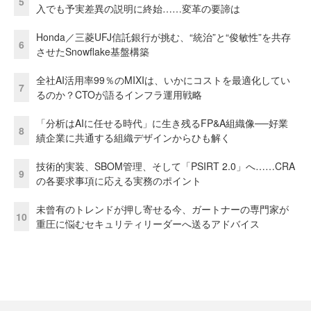
5
入でも予実差異の説明に終始……変革の要諦は
Honda／三菱UFJ信託銀行が挑む、“統治”と“俊敏性”を共存
6
させたSnowflake基盤構築
全社AI活用率99％のMIXIは、いかにコストを最適化してい
7
るのか？CTOが語るインフラ運用戦略
「分析はAIに任せる時代」に生き残るFP&A組織像──好業
8
績企業に共通する組織デザインからひも解く
技術的実装、SBOM管理、そして「PSIRT 2.0」へ……CRA
9
の各要求事項に応える実務のポイント
未曾有のトレンドが押し寄せる今、ガートナーの専門家が
10
重圧に悩むセキュリティリーダーへ送るアドバイス