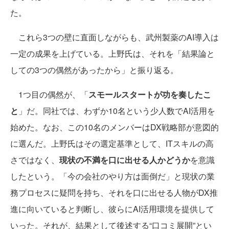
た。
これら3つの壁に直面しながらも、武州製薬のAI導入は
一定の成果を上げている。上野氏は、それを「結果論と
しての3つの偶然があったから」と振り返る。
1つ目の偶然が、「
スモールスタートが功を奏したこ
と
」だ。同社では、わずか10名という少人数でAI活用を
始めた。なお、この10名のメンバーはDX戦略部が意図的
に選んだ。上野氏はその選定基準として、ITスキルの高
さではなく、
現状の不満を口に出せる人かどうか
を意識
したという。「今の会社のやり方は面倒だ」と現状の業
務プロセスに疑問を持ち、それを口に出せる人物がDX推
進に向いていると判断し、彼らにAI活用環境を提供して
いった。それが、結果として後述する“口コミ展開”とい