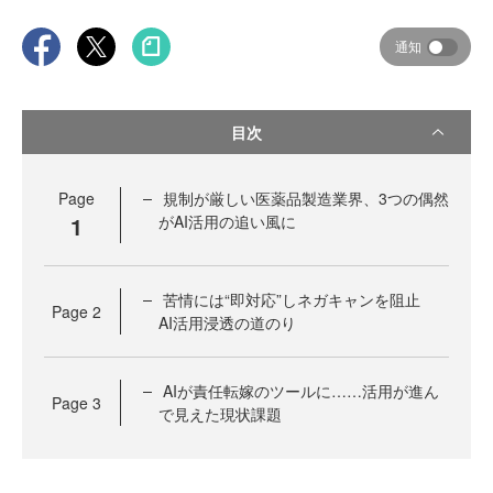
通知
目次
Page
規制が厳しい医薬品製造業界、3つの偶然
1
がAI活用の追い風に
苦情には“即対応”しネガキャンを阻止
Page
2
AI活用浸透の道のり
AIが責任転嫁のツールに……活用が進ん
Page
3
で見えた現状課題