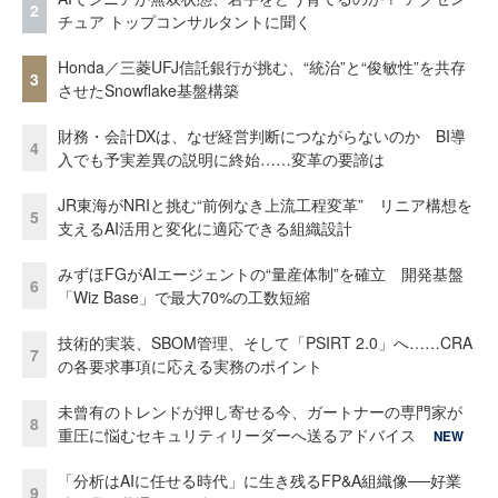
2
チュア トップコンサルタントに聞く
Honda／三菱UFJ信託銀行が挑む、“統治”と“俊敏性”を共存
3
させたSnowflake基盤構築
財務・会計DXは、なぜ経営判断につながらないのか BI導
4
入でも予実差異の説明に終始……変革の要諦は
JR東海がNRIと挑む“前例なき上流工程変革” リニア構想を
5
支えるAI活用と変化に適応できる組織設計
みずほFGがAIエージェントの“量産体制”を確立 開発基盤
6
「Wiz Base」で最大70%の工数短縮
技術的実装、SBOM管理、そして「PSIRT 2.0」へ……CRA
7
の各要求事項に応える実務のポイント
未曾有のトレンドが押し寄せる今、ガートナーの専門家が
8
重圧に悩むセキュリティリーダーへ送るアドバイス
NEW
「分析はAIに任せる時代」に生き残るFP&A組織像──好業
9