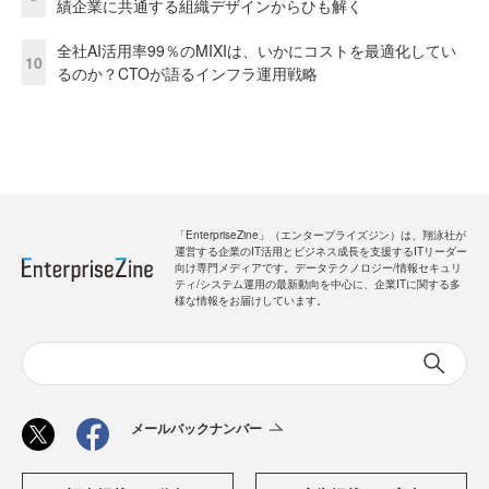
績企業に共通する組織デザインからひも解く
全社AI活用率99％のMIXIは、いかにコストを最適化してい
10
るのか？CTOが語るインフラ運用戦略
「EnterpriseZine」（エンタープライズジン）は、翔泳社が
運営する企業のIT活用とビジネス成長を支援するITリーダー
向け専門メディアです。データテクノロジー/情報セキュリ
ティ/システム運用の最新動向を中心に、企業ITに関する多
様な情報をお届けしています。
メールバックナンバー