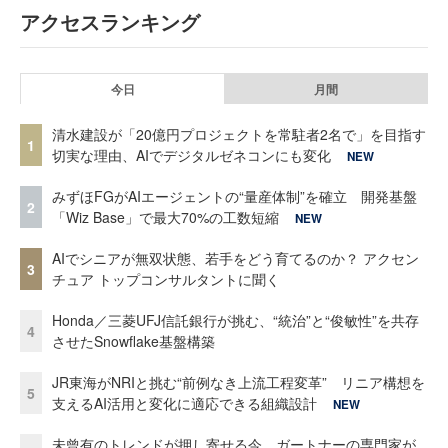
アクセスランキング
今日
月間
清水建設が「20億円プロジェクトを常駐者2名で」を目指す
1
切実な理由、AIでデジタルゼネコンにも変化
NEW
みずほFGがAIエージェントの“量産体制”を確立 開発基盤
2
「Wiz Base」で最大70%の工数短縮
NEW
AIでシニアが無双状態、若手をどう育てるのか？ アクセン
3
チュア トップコンサルタントに聞く
Honda／三菱UFJ信託銀行が挑む、“統治”と“俊敏性”を共存
4
させたSnowflake基盤構築
JR東海がNRIと挑む“前例なき上流工程変革” リニア構想を
5
支えるAI活用と変化に適応できる組織設計
NEW
未曾有のトレンドが押し寄せる今、ガートナーの専門家が