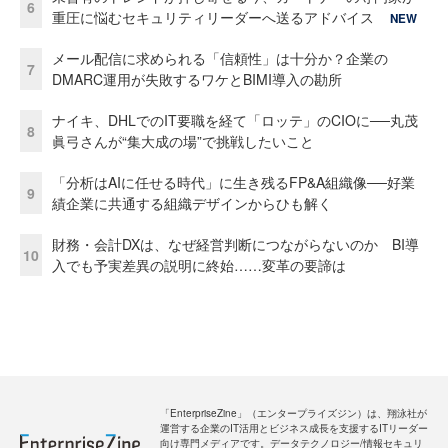
6
重圧に悩むセキュリティリーダーへ送るアドバイス
NEW
メール配信に求められる「信頼性」は十分か？企業の
7
DMARC運用が失敗するワケとBIMI導入の勘所
ナイキ、DHLでのIT要職を経て「ロッテ」のCIOに──丸茂
8
眞弓さんが“集大成の場”で挑戦したいこと
「分析はAIに任せる時代」に生き残るFP&A組織像──好業
9
績企業に共通する組織デザインからひも解く
財務・会計DXは、なぜ経営判断につながらないのか BI導
10
入でも予実差異の説明に終始……変革の要諦は
「EnterpriseZine」（エンタープライズジン）は、翔泳社が
運営する企業のIT活用とビジネス成長を支援するITリーダー
向け専門メディアです。データテクノロジー/情報セキュリ