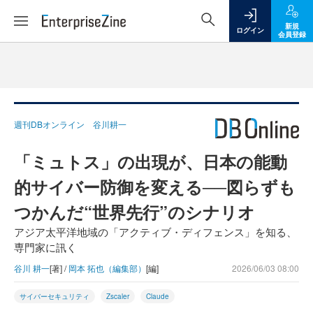
新規
ログイン
会員登録
週刊DBオンライン 谷川耕一
「ミュトス」の出現が、日本の能動
的サイバー防御を変える──図らずも
つかんだ“世界先行”のシナリオ
アジア太平洋地域の「アクティブ・ディフェンス」を知る、
専門家に訊く
谷川 耕一
[著] /
岡本 拓也（編集部）
[編]
2026/06/03 08:00
サイバーセキュリティ
Zscaler
Claude