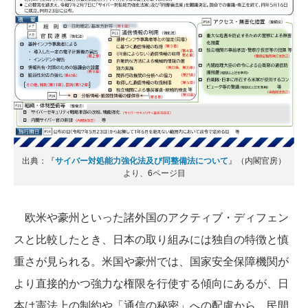
出典：『
サイバー対処能力強化法及び同整備法について
』（内閣官房）
より、6ページ目
欧米や豪州といった諸外国のアクティブ・ディフェン
スと比較したとき、日本の取り組みには独自の特徴と慎
重さが見られる。米国や豪州では、国家安全保障機関が
より直接的かつ強力な権限を行使する傾向にあるが、日
本は憲法上の制約や「通信の秘密」への配慮から、民間