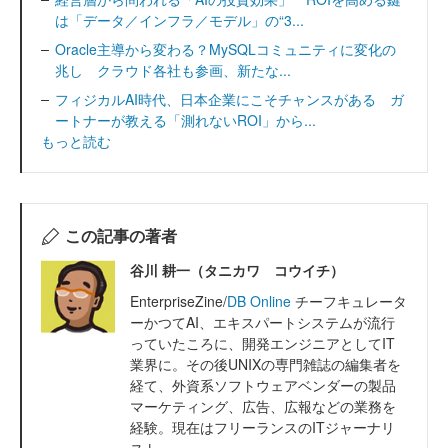
は「データ／インフラ／モデル」の“3...
Oracle主導から変わる？MySQLコミュニティに変化の
兆し クラウド各社も参画、新たな...
フィジカルAI時代、日本企業にこそチャンスがある ガ
ートナーが教える「測れないROI」から...
もっと読む
この記事の著者
谷川 耕一（タニカワ コウイチ）
EnterpriseZine/
DB Online
チーフキュレータ
ーかつてAI、エキスパートシステムが流行
っていたころに、開発エンジニアとしてIT
業界に。その後UNIXの専門雑誌の編集者を
経て、外資系ソフトウェアベンダーの製品
マーケティング、広告、広報などの業務を
経験。現在はフリーランスのITジャーナリ