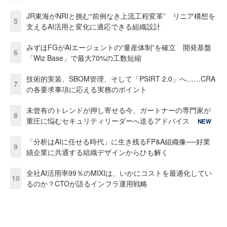
JR東海がNRIと挑む“前例なき上流工程変革” リニア構想を
5
支えるAI活用と変化に適応できる組織設計
みずほFGがAIエージェントの“量産体制”を確立 開発基盤
6
「Wiz Base」で最大70%の工数短縮
技術的実装、SBOM管理、そして「PSIRT 2.0」へ……CRA
7
の各要求事項に応える実務のポイント
未曾有のトレンドが押し寄せる今、ガートナーの専門家が
8
重圧に悩むセキュリティリーダーへ送るアドバイス
NEW
「分析はAIに任せる時代」に生き残るFP&A組織像──好業
9
績企業に共通する組織デザインからひも解く
全社AI活用率99％のMIXIは、いかにコストを最適化してい
10
るのか？CTOが語るインフラ運用戦略