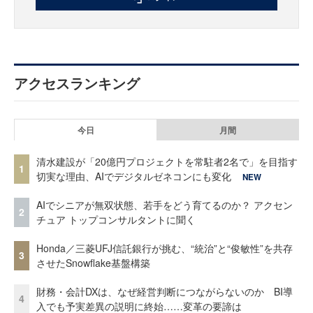
アクセスランキング
今日
月間
清水建設が「20億円プロジェクトを常駐者2名で」を目指す
1
切実な理由、AIでデジタルゼネコンにも変化
NEW
AIでシニアが無双状態、若手をどう育てるのか？ アクセン
2
チュア トップコンサルタントに聞く
Honda／三菱UFJ信託銀行が挑む、“統治”と“俊敏性”を共存
3
させたSnowflake基盤構築
財務・会計DXは、なぜ経営判断につながらないのか BI導
4
入でも予実差異の説明に終始……変革の要諦は