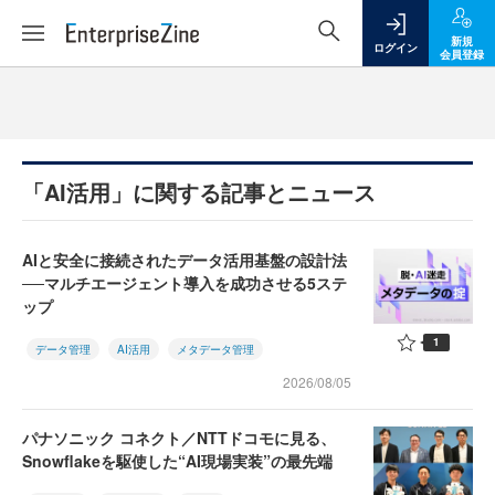
新規
ログイン
会員登録
「AI活用」に関する記事とニュース
AIと安全に接続されたデータ活用基盤の設計法
──マルチエージェント導入を成功させる5ステ
ップ
1
データ管理
AI活用
メタデータ管理
2026/08/05
パナソニック コネクト／NTTドコモに見る、
Snowflakeを駆使した“AI現場実装”の最先端