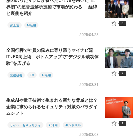
脂ののったマグロが食べたい！AIを用いた“世
界初”の超音波解析技術で市場が変わる──経緯
と裏側を紹介
0
富士通
AI活用
2025/04/23
全国行脚で社員の悩みに寄り添うマイナビ流
IT×EX向上術 ボトムアップで“デジタル成功体
験”を広げる
2
業務改善
EX
AI活用
2025/03/31
生成AIや量子技術で生まれる新たな脅威とは？
企業に求められるセキュリティ対策のパラダイ
ムシフト
1
サイバーセキュリティ
AI活用
キンドリル
2025/03/03