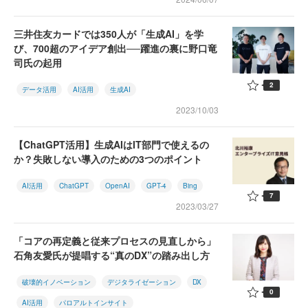
三井住友カードでは350人が「生成AI」を学
び、700超のアイデア創出──躍進の裏に野口竜
司氏の起用
2
データ活用
AI活用
生成AI
2023/10/03
【ChatGPT活用】生成AIはIT部門で使えるの
か？失敗しない導入のための3つのポイント
AI活用
ChatGPT
OpenAI
GPT-4
Bing
7
2023/03/27
「コアの再定義と従来プロセスの見直しから」
石角友愛氏が提唱する“真のDX”の踏み出し方
破壊的イノベーション
デジタライゼーション
DX
0
AI活用
パロアルトインサイト