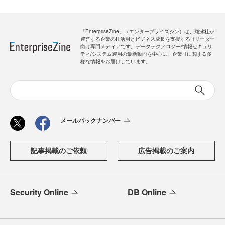
「EnterpriseZine」（エンタープライズジン）は、翔泳社が
運営する企業のIT活用とビジネス成長を支援するITリーダー
向け専門メディアです。データテクノロジー/情報セキュリ
ティ/システム運用の最新動向を中心に、企業ITに関する多
様な情報をお届けしています。
メールバックナンバー
記事掲載のご依頼
広告掲載のご案内
Security Online
DB Online