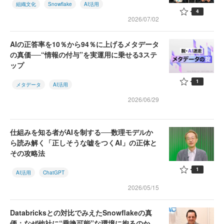
組織文化
Snowflake
AI活用
4
2026/07/02
AIの正答率を10％から94％に上げるメタデータ
の真価──“情報の付与”を実運用に乗せる3ステ
ップ
1
メタデータ
AI活用
2026/06/29
仕組みを知る者がAIを制する──数理モデルか
ら読み解く「正しそうな嘘をつくAI」の正体と
その攻略法
1
AI活用
ChatGPT
2026/05/15
Databricksとの対比でみえたSnowflakeの真
価：なぜ他社に“乗換可能”な環境に拘るのか