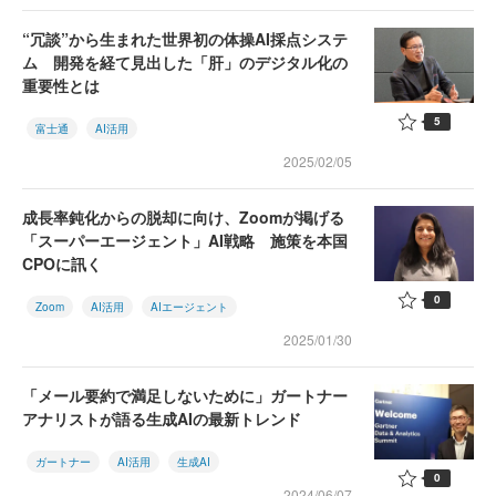
“冗談”から生まれた世界初の体操AI採点システ
ム 開発を経て見出した「肝」のデジタル化の
重要性とは
5
富士通
AI活用
2025/02/05
成長率鈍化からの脱却に向け、Zoomが掲げる
「スーパーエージェント」AI戦略 施策を本国
CPOに訊く
0
Zoom
AI活用
AIエージェント
2025/01/30
「メール要約で満足しないために」ガートナー
アナリストが語る生成AIの最新トレンド
ガートナー
AI活用
生成AI
0
2024/06/07