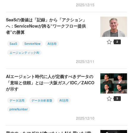
2025/12/15
SaaSの価値は「記録」から「アクション」
へ：ServiceNowが誇る“ワークフロー提供
者”の勝算
2
SaaS
ServiceNow
AI活用
エージェンティックAI
2025/12/11
AIエージェント時代に人が定義すべきデータの
「意味と信頼」とは──大阪ガス／IDC／ZAICO
が示す
3
データ活用
データ分析基盤
AI活用
primeNumber
2025/12/10