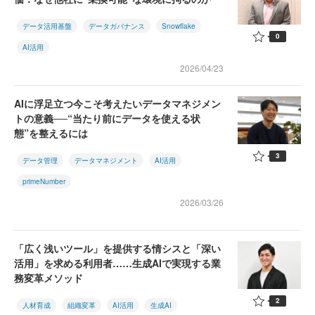
データ活用基盤
データガバナンス
Snowflake
0
AI活用
2026/04/23
AIに浮足立つ今こそ考えたいデータマネジメン
トの意義──“当たり前にデータを使える状
態”を整えるには
3
データ管理
データマネジメント
AI活用
primeNumber
2026/03/26
「広く浅いツール」を提供する情シスと「深い
活用」を求める利用者……生成AIで実現する業
務変革メソッド
2
人材育成
組織変革
AI活用
生成AI