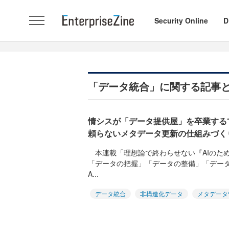
Security Online
D
「データ統合」に関する記事
情シスが「データ提供屋」を卒業する
頼らないメタデータ更新の仕組みづく
本連載「理想論で終わらせない『AIのた
「データの把握」「データの整備」「デー
A...
データ統合
非構造化データ
メタデータ