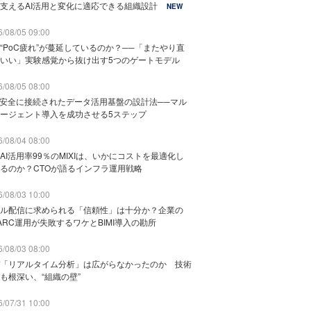
支えるAI活用と変化に適応できる組織設計
NEW
/08/05 09:00
“PoC疲れ”が蔓延しているのか？──「またやり直
いい」実験感覚から抜け出す5つのゲートモデル
/08/05 08:00
と安全に接続されたデータ活用基盤の設計法──マル
ージェント導入を成功させる5ステップ
/08/04 08:00
AI活用率99％のMIXIは、いかにコストを最適化し
るのか？CTOが語るインフラ運用戦略
/08/03 10:00
ル配信に求められる「信頼性」は十分か？企業の
ARC運用が失敗するワケとBIMI導入の勘所
/08/03 08:00
「リアルタイム分析」は広がらなかったのか 技術
も根深い、“組織の壁”
/07/31 10:00