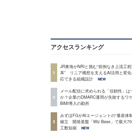
アクセスランキング
JR東海がNRIと挑む“前例なき上流工程
1
革” リニア構想を支えるAI活用と変
応できる組織設計
NEW
メール配信に求められる「信頼性」は
2
か？企業のDMARC運用が失敗するワ
BIMI導入の勘所
みずほFGがAIエージェントの“量産体制
3
確立 開発基盤「Wiz Base」で最大7
工数短縮
NEW