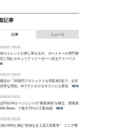
着記事
記事
ニュース
/08/07 09:00
有のトレンドが押し寄せる今、ガートナーの専門家
圧に悩むセキュリティリーダーへ送るアドバイス
EW
/08/07 08:00
建設が「20億円プロジェクトを常駐者2名で」を目
切実な理由、AIでデジタルゼネコンにも変化
NEW
/08/06 09:00
ほFGがAIエージェントの“量産体制”を確立 開発基
Wiz Base」で最大70%の工数短縮
NEW
/08/06 08:00
東海がNRIと挑む“前例なき上流工程変革” リニア構