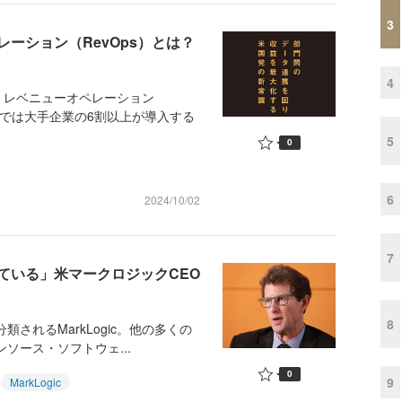
3
ーション（RevOps）とは？
4
レベニューオペレーション
カでは大手企業の6割以上が導入する
5
0
6
2024/10/02
7
ている」米マークロジックCEO
8
されるMarkLogic。他の多くの
ソース・ソフトウェ...
0
9
MarkLogic