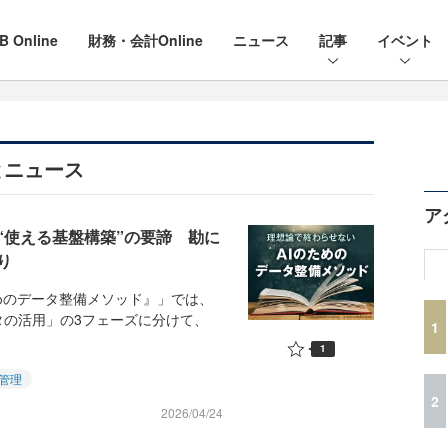
B Online
財務・会計Online
ニュース
記事
イベント
とニュース
ア
“使える基盤構築”の要諦 勘に
り
めのデータ整備メソッド』」では、
タの活用」の3フェーズに分けて、
1
1
管理
2
2026/04/24