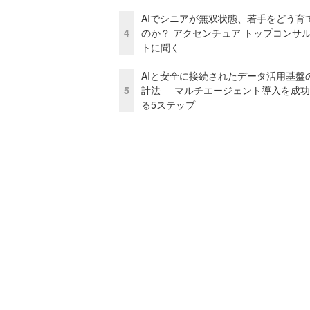
AIでシニアが無双状態、若手をどう育
4
のか？ アクセンチュア トップコンサ
トに聞く
AIと安全に接続されたデータ活用基盤
5
計法──マルチエージェント導入を成
る5ステップ