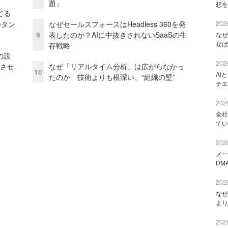
題」
想を
てる
ルタン
なぜセールスフォースはHeadless 360を発
2026
9
表したのか？AIに中抜きされないSaaSの生
なぜ
せば
存戦略
の設
2026
功させ
なぜ「リアルタイム分析」は広がらなかっ
10
AI
たのか 技術よりも根深い、“組織の壁”
チエ
2026
全社
てい
2026
メー
DM
2026
なぜ
より
2026