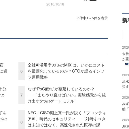
2010/10/18
5件中1～5件を表示
新
2026
未曾
が重
変
全社AI活用率99％のMIXIは、いかにコスト
N
化に適
6
を最適化しているのか？CTOが語るインフ
2026
ラ運用戦略
清水
指す
十分
なぜ“PoC疲れ”が蔓延しているのか？
ケと
7
──「またやり直せばいい」実験感覚から抜
2026
け出す5つのゲートモデル
みず
盤「
”を
NEC・CISO淵上真一氏が説く「フロンティ
0%の
アAI」時代のセキュリティ──「対峙すべき
2026
8
は未知ではなく、高速化された既存の課
JR