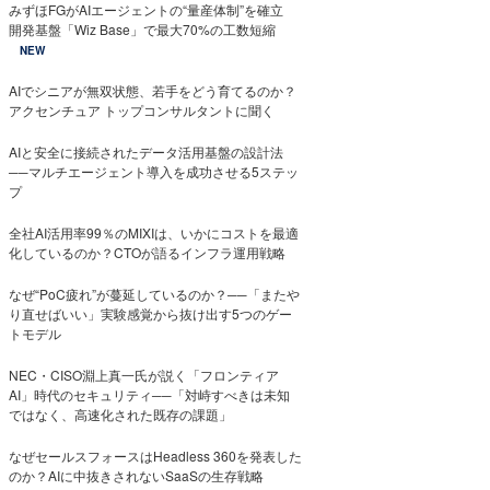
みずほFGがAIエージェントの“量産体制”を確立
開発基盤「Wiz Base」で最大70%の工数短縮
NEW
AIでシニアが無双状態、若手をどう育てるのか？
アクセンチュア トップコンサルタントに聞く
AIと安全に接続されたデータ活用基盤の設計法
──マルチエージェント導入を成功させる5ステッ
プ
全社AI活用率99％のMIXIは、いかにコストを最適
化しているのか？CTOが語るインフラ運用戦略
なぜ“PoC疲れ”が蔓延しているのか？──「またや
り直せばいい」実験感覚から抜け出す5つのゲー
トモデル
NEC・CISO淵上真一氏が説く「フロンティア
AI」時代のセキュリティ──「対峙すべきは未知
ではなく、高速化された既存の課題」
なぜセールスフォースはHeadless 360を発表した
のか？AIに中抜きされないSaaSの生存戦略