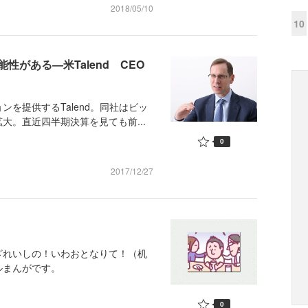
2018/05/10
10
がある―米Talend CEO
を提供するTalend。同社はビッ
大。直近四半期決算を見ても前...
0
2017/12/27
ざれいしの！いわおとなりて！（机
ルまんがです。
0