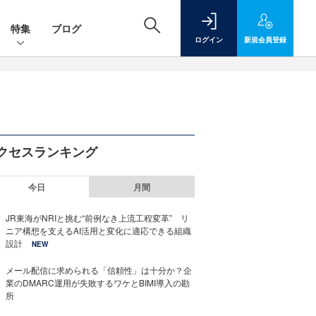
特集
ブログ
ログイン
新規
会員登録
クセスランキング
今日
月間
JR東海がNRIと挑む“前例なき上流工程変革” リ
ニア構想を支えるAI活用と変化に適応できる組織
設計
NEW
メール配信に求められる「信頼性」は十分か？企
業のDMARC運用が失敗するワケとBIMI導入の勘
所