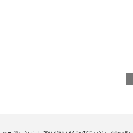
Zine」（エンタープライズジン）は、翔泳社が運営する企業のIT活用とビジネス成長を支