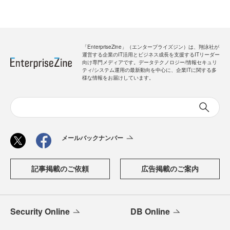
「EnterpriseZine」（エンタープライズジン）は、翔泳社が
運営する企業のIT活用とビジネス成長を支援するITリーダー
向け専門メディアです。データテクノロジー/情報セキュリ
ティ/システム運用の最新動向を中心に、企業ITに関する多
様な情報をお届けしています。
メールバックナンバー
記事掲載のご依頼
広告掲載のご案内
Security Online
DB Online