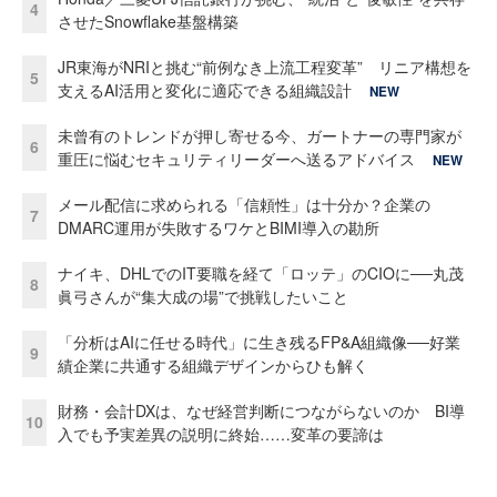
4
させたSnowflake基盤構築
JR東海がNRIと挑む“前例なき上流工程変革” リニア構想を
5
支えるAI活用と変化に適応できる組織設計
NEW
未曾有のトレンドが押し寄せる今、ガートナーの専門家が
6
重圧に悩むセキュリティリーダーへ送るアドバイス
NEW
メール配信に求められる「信頼性」は十分か？企業の
7
DMARC運用が失敗するワケとBIMI導入の勘所
ナイキ、DHLでのIT要職を経て「ロッテ」のCIOに──丸茂
8
眞弓さんが“集大成の場”で挑戦したいこと
「分析はAIに任せる時代」に生き残るFP&A組織像──好業
9
績企業に共通する組織デザインからひも解く
財務・会計DXは、なぜ経営判断につながらないのか BI導
10
入でも予実差異の説明に終始……変革の要諦は