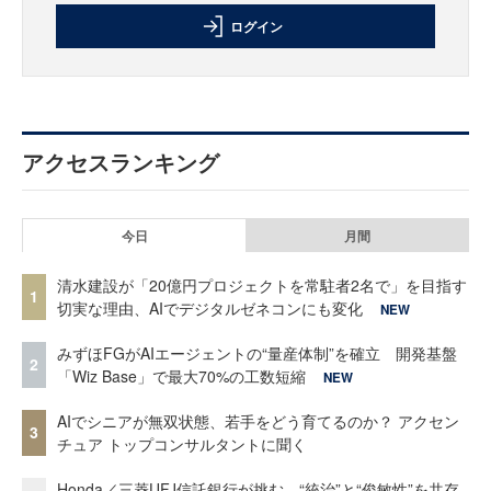
ログイン
アクセスランキング
今日
月間
清水建設が「20億円プロジェクトを常駐者2名で」を目指す
1
切実な理由、AIでデジタルゼネコンにも変化
NEW
みずほFGがAIエージェントの“量産体制”を確立 開発基盤
2
「Wiz Base」で最大70%の工数短縮
NEW
AIでシニアが無双状態、若手をどう育てるのか？ アクセン
3
チュア トップコンサルタントに聞く
Honda／三菱UFJ信託銀行が挑む、“統治”と“俊敏性”を共存