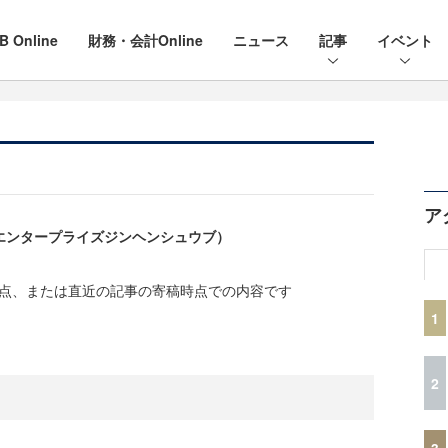
B Online
財務・会計Online
ニュース
記事
イベント
ア
編集部（エンタープライズジンヘンシュウブ）
時点、または直近の記事の寄稿時点での内容です
1
2
3