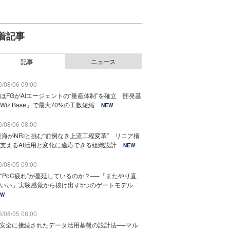
着記事
記事
ニュース
/08/06 09:00
ほFGがAIエージェントの“量産体制”を確立 開発基
Wiz Base」で最大70%の工数短縮
NEW
/08/06 08:00
東海がNRIと挑む“前例なき上流工程変革” リニア構
支えるAI活用と変化に適応できる組織設計
NEW
/08/05 09:00
“PoC疲れ”が蔓延しているのか？──「またやり直
いい」実験感覚から抜け出す5つのゲートモデル
EW
/08/05 08:00
と安全に接続されたデータ活用基盤の設計法──マル