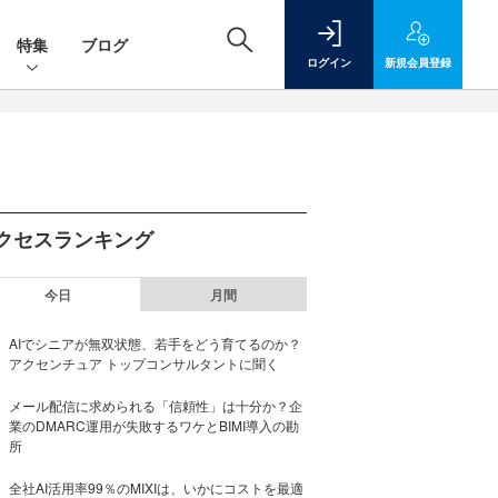
特集
ブログ
ログイン
新規
会員登録
クセスランキング
今日
月間
AIでシニアが無双状態、若手をどう育てるのか？
アクセンチュア トップコンサルタントに聞く
メール配信に求められる「信頼性」は十分か？企
業のDMARC運用が失敗するワケとBIMI導入の勘
所
全社AI活用率99％のMIXIは、いかにコストを最適