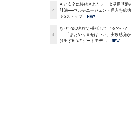
AIと安全に接続されたデータ活用基盤
4
計法──マルチエージェント導入を成
る5ステップ
NEW
なぜ“PoC疲れ”が蔓延しているのか？
5
──「またやり直せばいい」実験感覚
け出す5つのゲートモデル
NEW