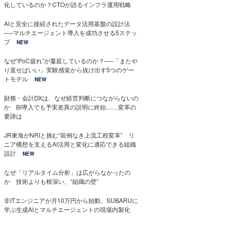
化しているのか？CTOが語るインフラ運用戦略
AIと安全に接続されたデータ活用基盤の設計法
──マルチエージェント導入を成功させる5ステッ
プ
NEW
なぜ“PoC疲れ”が蔓延しているのか？──「またや
り直せばいい」実験感覚から抜け出す5つのゲー
トモデル
NEW
財務・会計DXは、なぜ経営判断につながらないの
か BI導入でも予実差異の説明に終始……変革の
要諦は
JR東海がNRIと挑む“前例なき上流工程変革” リ
ニア構想を支えるAI活用と変化に適応できる組織
設計
NEW
なぜ「リアルタイム分析」は広がらなかったの
か 技術よりも根深い、“組織の壁”
非ITエンジニアが月10万円から始動、SUBARUに
学ぶ生成AIとマルチエージェントの現場内製化