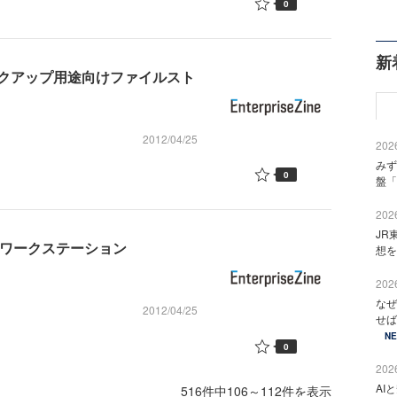
0
新
クアップ用途向けファイルスト
2012/04/25
2026
みず
0
盤「
2026
JR
ジワークステーション
想を
2026
なぜ
2012/04/25
せば
N
0
2026
AI
516件中106～112件を表示