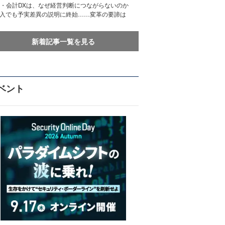
務・会計DXは、なぜ経営判断につながらないのか
導入でも予実差異の説明に終始……変革の要諦は
新着記事一覧を見る
ベント