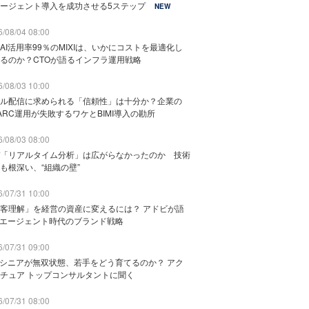
ージェント導入を成功させる5ステップ
NEW
/08/04 08:00
AI活用率99％のMIXIは、いかにコストを最適化し
るのか？CTOが語るインフラ運用戦略
/08/03 10:00
ル配信に求められる「信頼性」は十分か？企業の
ARC運用が失敗するワケとBIMI導入の勘所
/08/03 08:00
「リアルタイム分析」は広がらなかったのか 技術
も根深い、“組織の壁”
/07/31 10:00
客理解」を経営の資産に変えるには？ アドビが語
Iエージェント時代のブランド戦略
/07/31 09:00
でシニアが無双状態、若手をどう育てるのか？ アク
チュア トップコンサルタントに聞く
/07/31 08:00