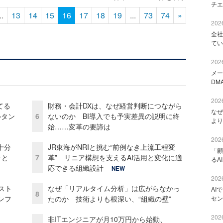
チエ
..
13
14
15
16
17
18
19
...
73
74
»
2026
全社
てい
2026
メー
DM
2026
てる
財務・会計DXは、なぜ経営判断につながら
なぜ
ルタン
6
ないのか BI導入でも予実差異の説明に終
より
始……変革の要諦は
2026
十分
JR東海がNRIと挑む“前例なき上流工程変
「顧
ケと
7
革” リニア構想を支えるAI活用と変化に適
るA
応できる組織設計
NEW
2026
コスト
なぜ「リアルタイム分析」は広がらなかっ
AI
8
ンフ
たのか 技術よりも根深い、“組織の壁”
セン
2026
非ITエンジニアが月10万円から始動、