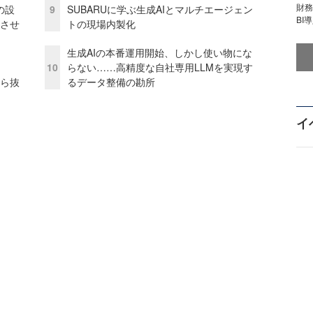
財
の設
9
SUBARUに学ぶ生成AIとマルチエージェン
BI
功させ
トの現場内製化
生成AIの本番運用開始、しかし使い物にな
10
らない……高精度な自社専用LLMを実現す
から抜
るデータ整備の勘所
イ