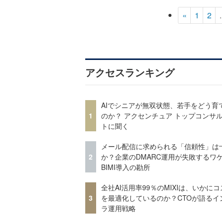
«
1
2
.
アクセスランキング
AIでシニアが無双状態、若手をどう育
1
のか？ アクセンチュア トップコンサ
トに聞く
メール配信に求められる「信頼性」は
2
か？企業のDMARC運用が失敗するワ
BIMI導入の勘所
全社AI活用率99％のMIXIは、いかに
3
を最適化しているのか？CTOが語るイ
ラ運用戦略