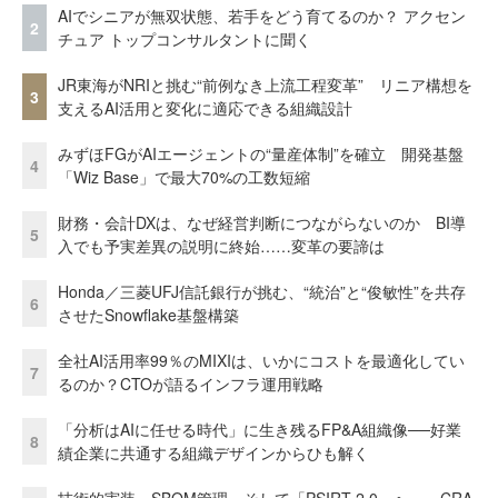
AIでシニアが無双状態、若手をどう育てるのか？ アクセン
2
チュア トップコンサルタントに聞く
JR東海がNRIと挑む“前例なき上流工程変革” リニア構想を
3
支えるAI活用と変化に適応できる組織設計
みずほFGがAIエージェントの“量産体制”を確立 開発基盤
4
「Wiz Base」で最大70%の工数短縮
財務・会計DXは、なぜ経営判断につながらないのか BI導
5
入でも予実差異の説明に終始……変革の要諦は
Honda／三菱UFJ信託銀行が挑む、“統治”と“俊敏性”を共存
6
させたSnowflake基盤構築
全社AI活用率99％のMIXIは、いかにコストを最適化してい
7
るのか？CTOが語るインフラ運用戦略
「分析はAIに任せる時代」に生き残るFP&A組織像──好業
8
績企業に共通する組織デザインからひも解く