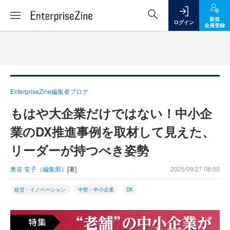
新規
ログイン
会員登録
EnterpriseZine編集者ブログ
もはや大企業だけではない！中小企
業のDX推進事例を取材して見えた、
リーダーが持つべき姿勢
奥谷 笑子（編集部）
[著]
2025/09/27 08:00
経営・イノベーション
中堅・中小企業
DX