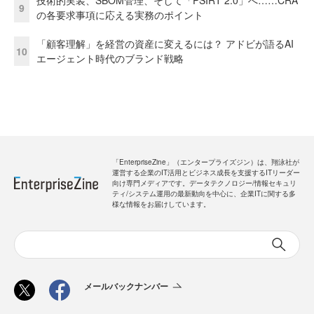
技術的実装、SBOM管理、そして「PSIRT 2.0」へ……CRA
9
の各要求事項に応える実務のポイント
「顧客理解」を経営の資産に変えるには？ アドビが語るAI
10
エージェント時代のブランド戦略
「EnterpriseZine」（エンタープライズジン）は、翔泳社が
運営する企業のIT活用とビジネス成長を支援するITリーダー
向け専門メディアです。データテクノロジー/情報セキュリ
ティ/システム運用の最新動向を中心に、企業ITに関する多
様な情報をお届けしています。
メールバックナンバー