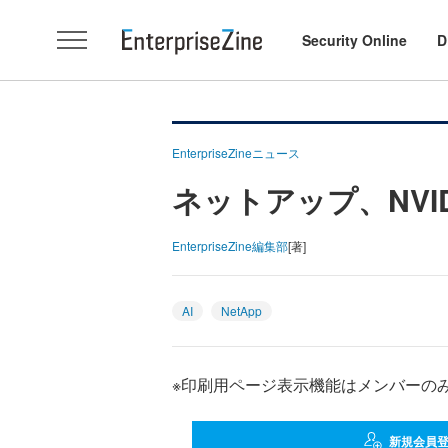
Security Online
D
EnterpriseZineニュース
ネットアップ、NVI
EnterpriseZine編集部
[著]
AI
NetApp
※印刷用ページ表示機能はメンバーの
新規会員