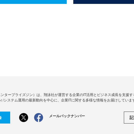
Zine」（エンタープライズジン）は、翔泳社が運営する企業のIT活用とビジネス成長を支
ィ/システム運用の最新動向を中心に、企業ITに関する多様な情報をお届けしていま
メールバックナンバー
記
録