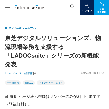
新規
ログイン
会員登録
EnterpriseZineニュース
東芝デジタルソリューションズ、物
流現場業務を支援する
「LADOCsuite」シリーズの新機能
発表
EnterpriseZine編集部
[著]
2024/02/16 11:36
データ連携
物流DX
ウイングアーク１ｓｔ
※印刷用ページ表示機能はメンバーのみが利用可能です
（登録無料）。