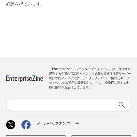
好評を得ています。
「EnterpriseZine」（エンタープライズジン）は、翔泳社が
運営する企業のIT活用とビジネス成長を支援するITリーダー
向け専門メディアです。データテクノロジー/情報セキュリ
ティ/システム運用の最新動向を中心に、企業ITに関する多
様な情報をお届けしています。
メールバックナンバー