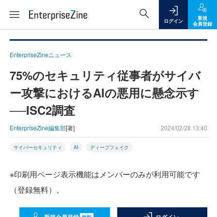
新規
ログイン
会員登録
EnterpriseZineニュース
75%のセキュリティ従事者がサイバ
ー攻撃におけるAIの悪用に懸念示す
──ISC2調査
EnterpriseZine編集部
[著]
2024/02/28 13:40
サイバーセキュリティ
AI
ディープフェイク
※印刷用ページ表示機能はメンバーのみが利用可能です
（登録無料）。
無料