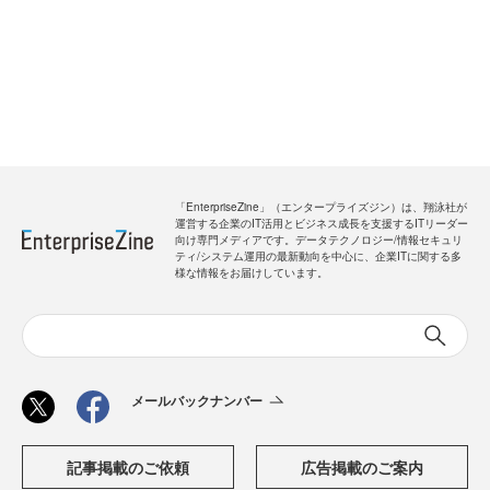
「EnterpriseZine」（エンタープライズジン）は、翔泳社が
運営する企業のIT活用とビジネス成長を支援するITリーダー
向け専門メディアです。データテクノロジー/情報セキュリ
ティ/システム運用の最新動向を中心に、企業ITに関する多
様な情報をお届けしています。
メールバックナンバー
記事掲載のご依頼
広告掲載のご案内