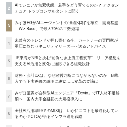
AIでシニアが無双状態、若手をどう育てるのか？ アクセン
2
チュア トップコンサルタントに聞く
みずほFGがAIエージェントの“量産体制”を確立 開発基盤
3
「Wiz Base」で最大70%の工数短縮
未曾有のトレンドが押し寄せる今、ガートナーの専門家が
4
重圧に悩むセキュリティリーダーへ送るアドバイス
JR東海がNRIと挑む“前例なき上流工程変革” リニア構想を
5
支えるAI活用と変化に適応できる組織設計
財務・会計DXは、なぜ経営判断につながらないのか BI導
6
入でも予実差異の説明に終始……変革の要諦は
みずほ証券が自律型AIエンジニア「Devin」でIT人材不足解
7
消へ 国内大手金融初の大規模導入に
全社AI活用率99％のMIXIは、いかにコストを最適化してい
8
るのか？CTOが語るインフラ運用戦略