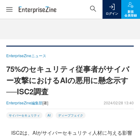
新規
ログイン
会員登録
EnterpriseZineニュース
75%のセキュリティ従事者がサイバ
ー攻撃におけるAIの悪用に懸念示す
──ISC2調査
EnterpriseZine編集部
[著]
2024/02/28 13:40
サイバーセキュリティ
AI
ディープフェイク
ISC2は、AIがサイバーセキュリティ人材に与える影響