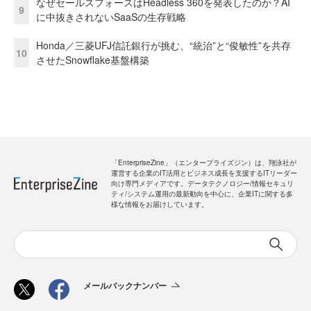
なぜセールスフォースはHeadless 360を発表したのか？AI
9
に中抜きされないSaaSの生存戦略
Honda／三菱UFJ信託銀行が挑む、“統治”と“俊敏性”を共存
10
させたSnowflake基盤構築
「EnterpriseZine」（エンタープライズジン）は、翔泳社が
運営する企業のIT活用とビジネス成長を支援するITリーダー
向け専門メディアです。データテクノロジー/情報セキュリ
ティ/システム運用の最新動向を中心に、企業ITに関する多
様な情報をお届けしています。
メールバックナンバー