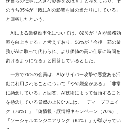
が自らの仕事に大きな影響を及ぼす」と考えており、そ
のうち35%が「既にAIの影響を目の当たりにしている」
と回答したという。
AIによる業務効率化については、82％が「AIが業務効
率を向上させる」と考えており、56%が「今後一部の業
務がAIに取って代わられ、より価値の高い仕事に時間を
割けるようになる」と回答しているとした。
一方で75%の会員は、AIがサイバー攻撃や悪意ある活
動に利用されることについて「やや懸念がある」「非常
に懸念している」と回答。AI技術によって台頭すること
を懸念している脅威の上位3つには、「ディープフェイ
ク（76%）」「偽情報・誤情報キャンペーン（70%）」
「ソーシャルエンジニアリング（64%）」が挙がってい