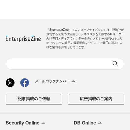
「EnterpriseZine」（エンタープライズジン）は、翔泳社が
運営する企業のIT活用とビジネス成長を支援するITリーダー
向け専門メディアです。データテクノロジー/情報セキュリ
ティ/システム運用の最新動向を中心に、企業ITに関する多
様な情報をお届けしています。
メールバックナンバー
記事掲載のご依頼
広告掲載のご案内
Security Online
DB Online