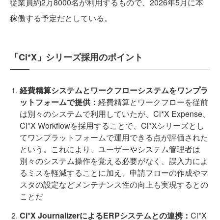
従業員約2万8000名が利用するもので、2026年5月に本
稼働する予定だとしている。
「Ci*X」シリーズ採用のポイント
経費精算システムとワークフローシステムをワンプラ
ットフォームで提供：
経費精算とワークフローを従前
は別々のシステムで利用していたが、Ci*X Expense、
Ci*X Workflowを採用することで、Ci*Xシリーズとし
てワンプラットフォームで運用できる点が評価された
という。これにより、ユーザーやシステム管理者は
別々のシステム操作を覚える必要がなく、誤入力によ
るミスを軽減することに加え、申請フローの作成やマ
スタの設定などメンテナンス性の向上も実現するとの
ことだ
Ci*X JournalizerによるERPシステムとの連携：
Ci*X