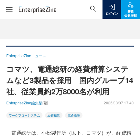
新規
ログイン
会員登録
EnterpriseZineニュース
コマツ、電通総研の経費精算システ
ムなど3製品を採用 国内グループ14
社、従業員約2万8000名が利用
EnterpriseZine編集部
[著]
2025/08/07 17:40
ワークフローシステム
経費精算
電通総研
電通総研は、小松製作所（以下、コマツ）が、経費精