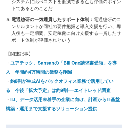
システムに比べコストを低減できる点も評価のポイン
トであるとのことだ
電通総研の一気通貫したサポート体制：
電通総研のコ
ンサルタントが同社の要件把握と導入支援を行い、導
入後も一定期間、安定稼働に向け支援する一貫したサ
ポート体制が評価されという
【関連記事】
・
ユアテック、Sansanの「Bill One請求書受領」を導
入 年間約4万時間の業務を削減
・
約8割が生成AIをバックオフィス業務で活用してい
る 今後「拡大予定」は約9割──エイトレッド調査
・
IIJ、データ活用未着手の企業に向け、計画からIT基盤
構築・運用まで支援するソリューション提供