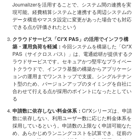
Journalizerを活用することで、システム間の連携を実
現可能。経費精算システムと連携する周辺システムの
データ構造やマスタ設定に変更があった場合でも対応
できる点が評価されたという
クラウドサービス「Ci*X PAS」の活用でインフラ構
築・運用負荷を軽減：
今回システムを構築した「Ci*X
PAS（サイクロス パス）」は、電通総研が提供するク
ラウドサービスです。セキュアかつ堅牢なプライベー
トクラウドで、インフラ基盤の構築からアプリケーシ
ョンの運用までワンストップで支援。シングルテナン
ト型のため、バージョンアップのタイミングを自社に
合わせて行える点が採用のポイントになったとしてい
る
申請数に依存しない料金体系：
Ci*Xシリーズは、申請
数に依存しない、利用ユーザー数に応じた料金体系を
採用しているという。申請数の上限なく申請可能なた
め、あらかじめランニングコストを試算でき、従前の