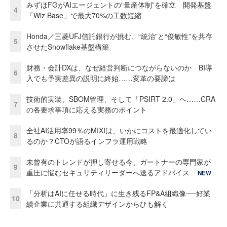
みずほFGがAIエージェントの“量産体制”を確立 開発基盤
4
「Wiz Base」で最大70%の工数短縮
Honda／三菱UFJ信託銀行が挑む、“統治”と“俊敏性”を共存
5
させたSnowflake基盤構築
財務・会計DXは、なぜ経営判断につながらないのか BI導
6
入でも予実差異の説明に終始……変革の要諦は
技術的実装、SBOM管理、そして「PSIRT 2.0」へ……CRA
7
の各要求事項に応える実務のポイント
全社AI活用率99％のMIXIは、いかにコストを最適化してい
8
るのか？CTOが語るインフラ運用戦略
未曾有のトレンドが押し寄せる今、ガートナーの専門家が
9
重圧に悩むセキュリティリーダーへ送るアドバイス
NEW
「分析はAIに任せる時代」に生き残るFP&A組織像──好業
10
績企業に共通する組織デザインからひも解く