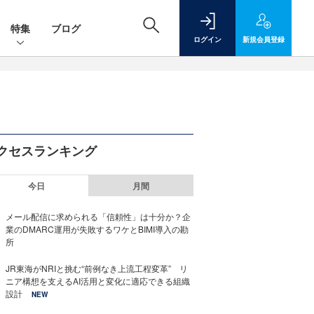
特集
ブログ
ログイン
新規
会員登録
クセスランキング
今日
月間
メール配信に求められる「信頼性」は十分か？企
業のDMARC運用が失敗するワケとBIMI導入の勘
所
JR東海がNRIと挑む“前例なき上流工程変革” リ
ニア構想を支えるAI活用と変化に適応できる組織
設計
NEW