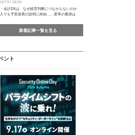
/07/31 08:00
務・会計DXは、なぜ経営判断につながらないのか
導入でも予実差異の説明に終始……変革の要諦は
新着記事一覧を見る
ベント