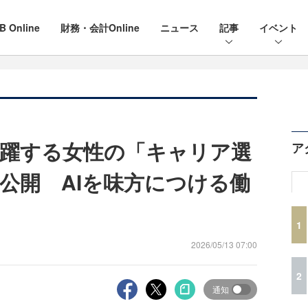
B Online
財務・会計Online
ニュース
記事
イベント
躍する女性の「キャリア選
ア
公開 AIを味方につける働
1
2026/05/13 07:00
2
通知