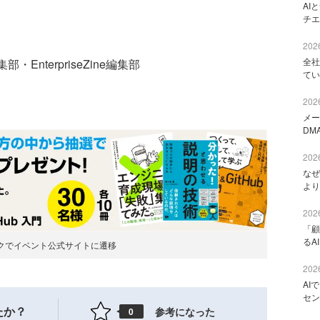
AI
チエ
2026
全社
・EnterpriseZine編集部
てい
2026
メー
DM
2026
なぜ
より
2026
「顧
るA
クでイベント公式サイトに遷移
2026
AI
セン
たか？
参考になった
0