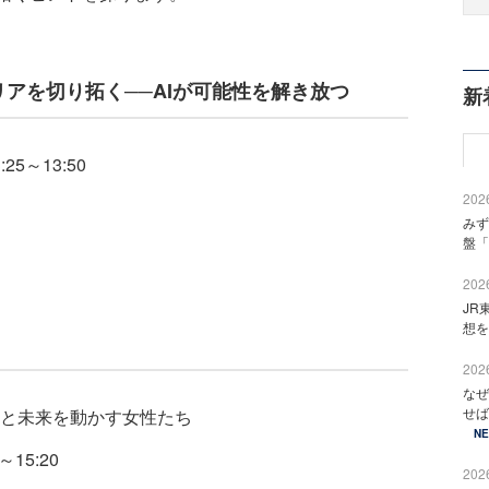
ャリアを切り拓く──AIが可能性を解き放つ
新
25～13:50
2026
みず
盤「
2026
JR
想を
2026
なぜ
せば
と未来を動かす女性たち
N
15:20
2026