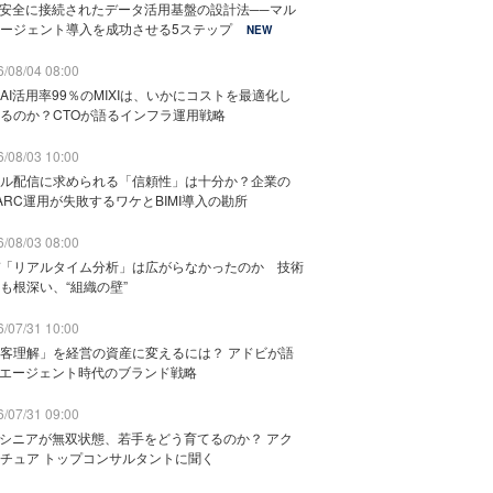
と安全に接続されたデータ活用基盤の設計法──マル
ージェント導入を成功させる5ステップ
NEW
/08/04 08:00
AI活用率99％のMIXIは、いかにコストを最適化し
るのか？CTOが語るインフラ運用戦略
/08/03 10:00
ル配信に求められる「信頼性」は十分か？企業の
ARC運用が失敗するワケとBIMI導入の勘所
/08/03 08:00
「リアルタイム分析」は広がらなかったのか 技術
も根深い、“組織の壁”
/07/31 10:00
客理解」を経営の資産に変えるには？ アドビが語
Iエージェント時代のブランド戦略
/07/31 09:00
でシニアが無双状態、若手をどう育てるのか？ アク
チュア トップコンサルタントに聞く