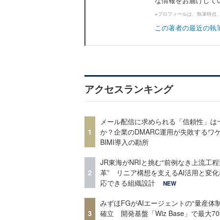
な情報をお届けして
※プロフィールは、執筆時点
この著者の最近の執
アクセスランキング
メール配信に求められる「信頼性」は
1
か？企業のDMARC運用が失敗するワ
BIMI導入の勘所
JR東海がNRIと挑む“前例なき上流工程
2
革” リニア構想を支えるAI活用と変
応できる組織設計
NEW
みずほFGがAIエージェントの“量産体制
3
確立 開発基盤「Wiz Base」で最大7