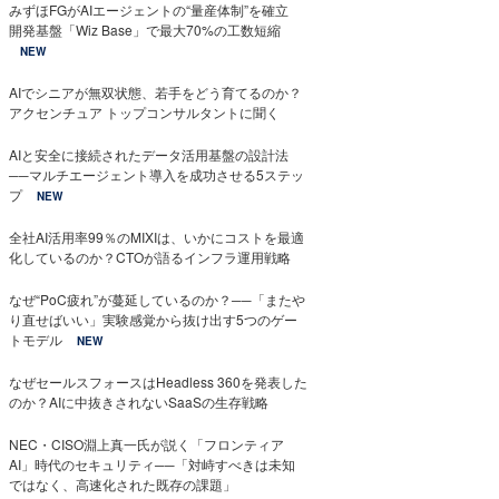
みずほFGがAIエージェントの“量産体制”を確立
開発基盤「Wiz Base」で最大70%の工数短縮
NEW
AIでシニアが無双状態、若手をどう育てるのか？
アクセンチュア トップコンサルタントに聞く
AIと安全に接続されたデータ活用基盤の設計法
──マルチエージェント導入を成功させる5ステッ
プ
NEW
全社AI活用率99％のMIXIは、いかにコストを最適
化しているのか？CTOが語るインフラ運用戦略
なぜ“PoC疲れ”が蔓延しているのか？──「またや
り直せばいい」実験感覚から抜け出す5つのゲー
トモデル
NEW
なぜセールスフォースはHeadless 360を発表した
のか？AIに中抜きされないSaaSの生存戦略
NEC・CISO淵上真一氏が説く「フロンティア
AI」時代のセキュリティ──「対峙すべきは未知
ではなく、高速化された既存の課題」