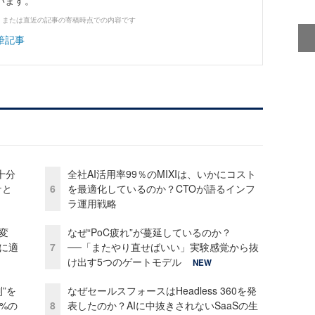
います。
、または直近の記事の寄稿時点での内容です
筆記事
十分
全社AI活用率99％のMIXIは、いかにコスト
ケと
6
を最適化しているのか？CTOが語るインフ
ラ運用戦略
変
なぜ“PoC疲れ”が蔓延しているのか？
化に適
7
──「またやり直せばいい」実験感覚から抜
け出す5つのゲートモデル
NEW
”を
なぜセールスフォースはHeadless 360を発
0%の
8
表したのか？AIに中抜きされないSaaSの生