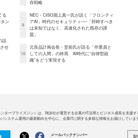
存戦略
てる
NEC・CISO淵上真一氏が説く「フロンティ
ルタン
アAI」時代のセキュリティ──「対峙すべき
9
は未知ではなく、高速化された既存の課
題」
の設
功させ
元良品計画会長・堂前氏が語る「作業員と
10
しての人間」の終焉 AI時代に“自律型組
織”をどう実現する
Zine」（エンタープライズジン）は、翔泳社が運営する企業のIT活用とビジネス成長を支
ィ/システム運用の最新動向を中心に、企業ITに関する多様な情報をお届けしていま
メールバックナンバー
記
録