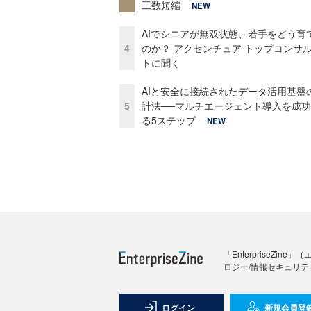
工数短縮
NEW
AIでシニアが無双状態、若手をどう育
4
のか？ アクセンチュア トップコンサ
トに聞く
AIと安全に接続されたデータ活用基盤
5
計法──マルチエージェント導入を成
る5ステップ
NEW
「Enterprise
ロジー/情報セキュリテ
ログイン
新規会員登