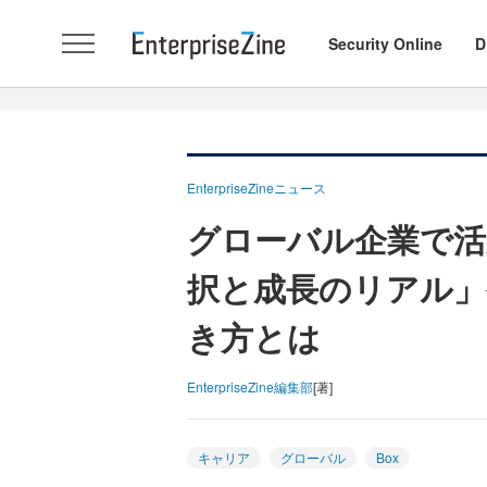
Security Online
D
EnterpriseZineニュース
グローバル企業で活
択と成長のリアル」
き方とは
EnterpriseZine編集部
[著]
キャリア
グローバル
Box