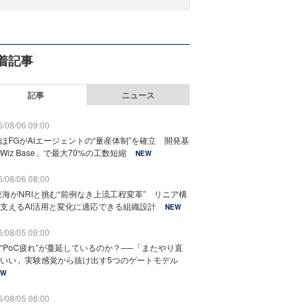
着記事
記事
ニュース
/08/06 09:00
ほFGがAIエージェントの“量産体制”を確立 開発基
Wiz Base」で最大70%の工数短縮
NEW
/08/06 08:00
東海がNRIと挑む“前例なき上流工程変革” リニア構
支えるAI活用と変化に適応できる組織設計
NEW
/08/05 09:00
“PoC疲れ”が蔓延しているのか？──「またやり直
いい」実験感覚から抜け出す5つのゲートモデル
EW
/08/05 08:00