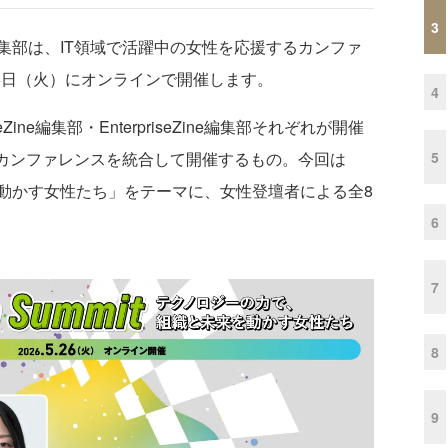
3
Zine編集部は、IT領域で活躍中の女性を応援するカンファ
26日（火）にオンラインで開催します。
4
e編集部・EnterpriseZine編集部それぞれが開催
5
るカンファレンスを統合して開催するもの。今回は
動かす女性たち」をテーマに、女性登壇者による全8
6
7
8
9