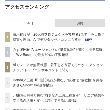
アクセスランキング
今日
月間
清水建設が「20億円プロジェクトを常駐者2名で」を目指す
1
切実な理由、AIでデジタルゼネコンにも変化
NEW
みずほFGがAIエージェントの“量産体制”を確立 開発基盤
2
「Wiz Base」で最大70%の工数短縮
AIでシニアが無双状態、若手をどう育てるのか？ アクセン
3
チュア トップコンサルタントに聞く
Honda／三菱UFJ信託銀行が挑む、“統治”と“俊敏性”を共存
4
させたSnowflake基盤構築
JR東海がNRIと挑む“前例なき上流工程変革” リニア構想を
5
支えるAI活用と変化に適応できる組織設計