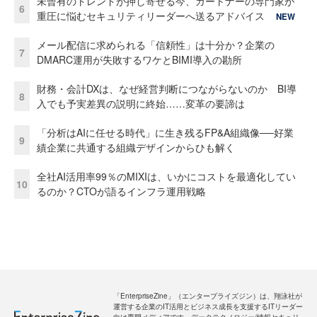
未曾有のトレンドが押し寄せる今、ガートナーの専門家が
6
重圧に悩むセキュリティリーダーへ送るアドバイス
NEW
メール配信に求められる「信頼性」は十分か？企業の
7
DMARC運用が失敗するワケとBIMI導入の勘所
財務・会計DXは、なぜ経営判断につながらないのか BI導
8
入でも予実差異の説明に終始……変革の要諦は
「分析はAIに任せる時代」に生き残るFP&A組織像──好業
9
績企業に共通する組織デザインからひも解く
全社AI活用率99％のMIXIは、いかにコストを最適化してい
10
るのか？CTOが語るインフラ運用戦略
「EnterpriseZine」（エンタープライズジン）は、翔泳社が
運営する企業のIT活用とビジネス成長を支援するITリーダー