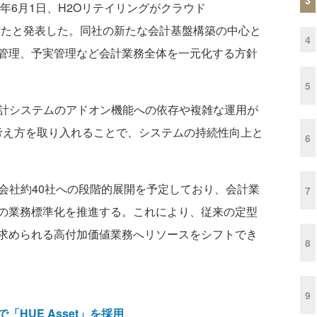
年6月1日、H2Oリテイリングがクラウド
定したと発表した。同社の新たな会計基盤構築の中心と
4
管理、予実管理など会計業務全体を一元化する方針
5
計システムのアドオン機能への依存や複雑な運用が
dardの考え方を取り入れることで、システムの持続性向上と
6
会社約40社への段階的展開を予定しており、会計業
7
の業務標準化を推進する。これにより、従来の定型
求められる高付加価値業務へリソースをシフトでき
8
9
HUE Asset」を採用