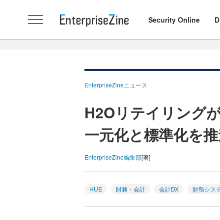
Security Online
D
EnterpriseZineニュース
H2Oリテイリング
一元化と標準化を推
EnterpriseZine編集部
[著]
HUE
財務・会計
会計DX
財務シス