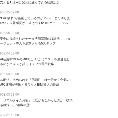
支えるAI活用と変化に適応できる組織設計
/08/05 09:00
“PoC疲れ”が蔓延しているのか？──「またやり直
いい」実験感覚から抜け出す5つのゲートモデル
/08/05 08:00
と安全に接続されたデータ活用基盤の設計法──マル
ージェント導入を成功させる5ステップ
/08/04 08:00
AI活用率99％のMIXIは、いかにコストを最適化し
るのか？CTOが語るインフラ運用戦略
/08/03 10:00
ル配信に求められる「信頼性」は十分か？企業の
ARC運用が失敗するワケとBIMI導入の勘所
/08/03 08:00
「リアルタイム分析」は広がらなかったのか 技術
も根深い、“組織の壁”
/07/31 10:00