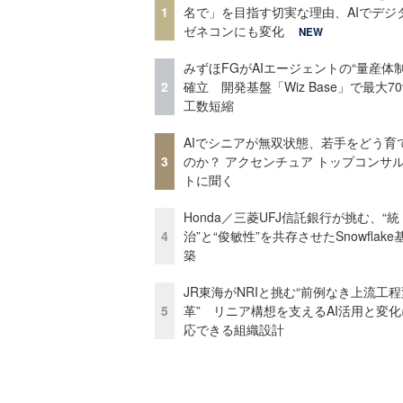
1
名で」を目指す切実な理由、AIでデジ
ゼネコンにも変化
NEW
みずほFGがAIエージェントの“量産体制
2
確立 開発基盤「Wiz Base」で最大7
工数短縮
AIでシニアが無双状態、若手をどう育
3
のか？ アクセンチュア トップコンサ
トに聞く
Honda／三菱UFJ信託銀行が挑む、“統
4
治”と“俊敏性”を共存させたSnowflak
築
JR東海がNRIと挑む“前例なき上流工程
5
革” リニア構想を支えるAI活用と変
応できる組織設計