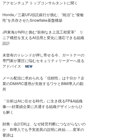
アクセンチュア トップコンサルタントに聞く
Honda／三菱UFJ信託銀行が挑む、“統治”と“俊敏
性”を共存させたSnowflake基盤構築
JR東海がNRIと挑む“前例なき上流工程変革” リ
ニア構想を支えるAI活用と変化に適応できる組織
設計
未曾有のトレンドが押し寄せる今、ガートナーの
専門家が重圧に悩むセキュリティリーダーへ送る
アドバイス
NEW
メール配信に求められる「信頼性」は十分か？企
業のDMARC運用が失敗するワケとBIMI導入の勘
所
「分析はAIに任せる時代」に生き残るFP&A組織
像──好業績企業に共通する組織デザインからひ
も解く
財務・会計DXは、なぜ経営判断につながらないの
か BI導入でも予実差異の説明に終始……変革の
要諦は