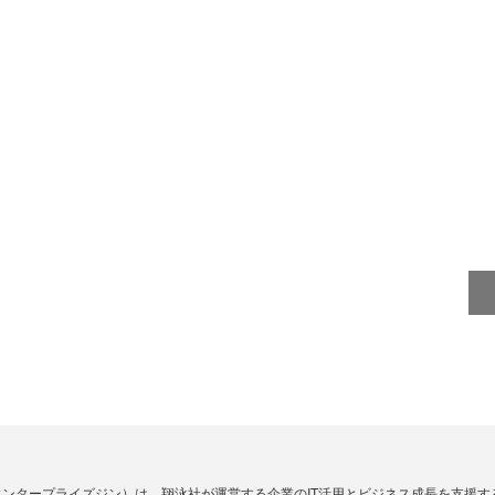
Zine」（エンタープライズジン）は、翔泳社が運営する企業のIT活用とビジネス成長を支