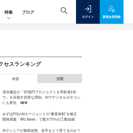
特集
ブログ
ログイン
新規
会員登録
クセスランキング
今日
月間
清水建設が「20億円プロジェクトを常駐者2名
で」を目指す切実な理由、AIでデジタルゼネコン
にも変化
NEW
みずほFGがAIエージェントの“量産体制”を確立
開発基盤「Wiz Base」で最大70%の工数短縮
AIでシニアが無双状態、若手をどう育てるのか？