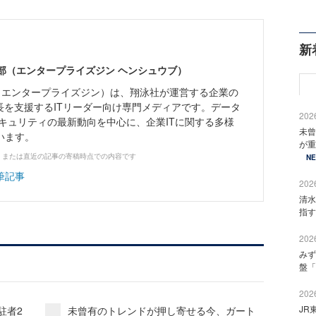
新
ne編集部（エンタープライズジン ヘンシュウブ）
Zine」（エンタープライズジン）は、翔泳社が運営する企業の
長を支援するITリーダー向け専門メディアです。データ
2026
キュリティの最新動向を中心に、企業ITに関する多様
未曾
います。
が重
、または直近の記事の寄稿時点での内容です
N
筆記事
2026
清水
指す
2026
みず
盤「
2026
JR
駐者2
未曾有のトレンドが押し寄せる今、ガート