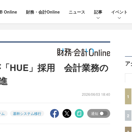
B Online
財務・会計Online
ニュース
記事
イベント
ア
が「HUE」採用 会計業務の
進
2026/06/03 18:40
1
テム
基幹システム移行
通知
2
3