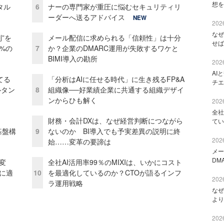
想を
タル
6
ナーの専門家が重圧に悩むセキュリティリ
ーダーへ送るアドバイス
NEW
2026
なぜ
”を
メール配信に求められる「信頼性」は十分
せば
0%の
7
か？企業のDMARC運用が失敗するワケと
BIMI導入の勘所
2026
AI
てる
「分析はAIに任せる時代」に生き残るFP&A
チエ
ルタン
8
組織像──好業績企業に共通する組織デザイ
ンからひも解く
2026
全社
財務・会計DXは、なぜ経営判断につながら
てい
e基盤構
9
ないのか BI導入でも予実差異の説明に終
2026
始……変革の要諦は
メー
DM
変
全社AI活用率99％のMIXIは、いかにコスト
化に適
10
を最適化しているのか？CTOが語るインフ
2026
ラ運用戦略
なぜ
より
2026