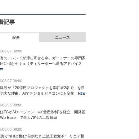
着記事
記事
ニュース
/08/07 09:00
有のトレンドが押し寄せる今、ガートナーの専門家
圧に悩むセキュリティリーダーへ送るアドバイス
EW
/08/07 08:00
建設が「20億円プロジェクトを常駐者2名で」を目
切実な理由、AIでデジタルゼネコンにも変化
NEW
/08/06 09:00
ほFGがAIエージェントの“量産体制”を確立 開発基
Wiz Base」で最大70%の工数短縮
/08/06 08:00
東海がNRIと挑む“前例なき上流工程変革” リニア構