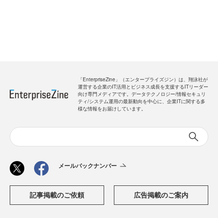
「EnterpriseZine」（エンタープライズジン）は、翔泳社が
運営する企業のIT活用とビジネス成長を支援するITリーダー
向け専門メディアです。データテクノロジー/情報セキュリ
ティ/システム運用の最新動向を中心に、企業ITに関する多
様な情報をお届けしています。
メールバックナンバー
記事掲載のご依頼
広告掲載のご案内