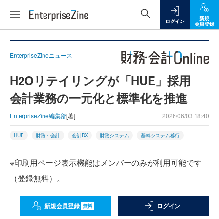
新規
ログイン
会員登録
EnterpriseZineニュース
H2Oリテイリングが「HUE」採用
会計業務の一元化と標準化を推進
EnterpriseZine編集部
[著]
2026/06/03 18:40
HUE
財務・会計
会計DX
財務システム
基幹システム移行
※印刷用ページ表示機能はメンバーのみが利用可能です
（登録無料）。
新規会員登録
ログイン
無料