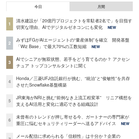
今日
月間
清水建設が「20億円プロジェクトを常駐者2名で」を目指す
1
切実な理由、AIでデジタルゼネコンにも変化
NEW
みずほFGがAIエージェントの“量産体制”を確立 開発基盤
2
「Wiz Base」で最大70%の工数短縮
NEW
AIでシニアが無双状態、若手をどう育てるのか？ アクセン
3
チュア トップコンサルタントに聞く
Honda／三菱UFJ信託銀行が挑む、“統治”と“俊敏性”を共存
4
させたSnowflake基盤構築
JR東海がNRIと挑む“前例なき上流工程変革” リニア構想を
5
支えるAI活用と変化に適応できる組織設計
未曾有のトレンドが押し寄せる今、ガートナーの専門家が
6
重圧に悩むセキュリティリーダーへ送るアドバイス
NEW
メール配信に求められる「信頼性」は十分か？企業の