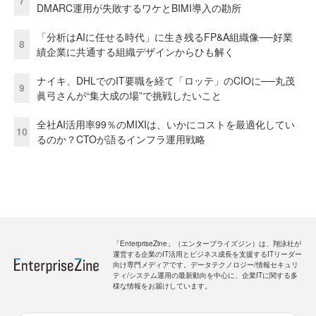
7
DMARC運用が失敗するワケとBIMI導入の勘所
「分析はAIに任せる時代」に生き残るFP&A組織像──好業
8
績企業に共通する組織デザインからひも解く
ナイキ、DHLでのIT要職を経て「ロッテ」のCIOに──丸茂
9
眞弓さんが“集大成の場”で挑戦したいこと
全社AI活用率99％のMIXIは、いかにコストを最適化してい
10
るのか？CTOが語るインフラ運用戦略
「EnterpriseZine」（エンタープライズジン）は、翔泳社が
運営する企業のIT活用とビジネス成長を支援するITリーダー
向け専門メディアです。データテクノロジー/情報セキュリ
ティ/システム運用の最新動向を中心に、企業ITに関する多
様な情報をお届けしています。