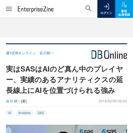
新規
ログイン
会員登録
週刊DBオンライン 谷川耕一
実はSASはAIのど真ん中のプレイヤ
ー、実績のあるアナリティクスの延
長線上にAIを位置づけられる強み
谷川 耕一
[著]
2018/02/09 06:00
AI
Analytics
SAS