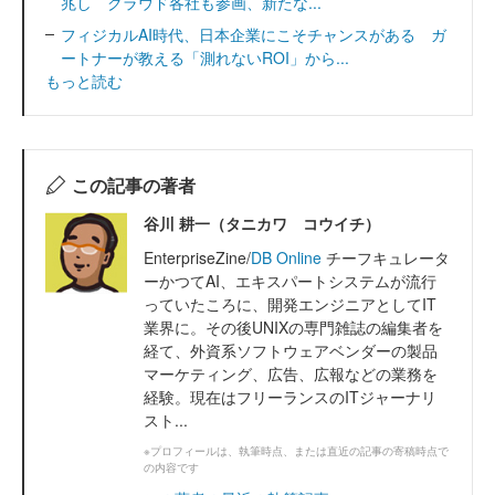
兆し クラウド各社も参画、新たな...
フィジカルAI時代、日本企業にこそチャンスがある ガ
ートナーが教える「測れないROI」から...
もっと読む
この記事の著者
谷川 耕一（タニカワ コウイチ）
EnterpriseZine/
DB Online
チーフキュレータ
ーかつてAI、エキスパートシステムが流行
っていたころに、開発エンジニアとしてIT
業界に。その後UNIXの専門雑誌の編集者を
経て、外資系ソフトウェアベンダーの製品
マーケティング、広告、広報などの業務を
経験。現在はフリーランスのITジャーナリ
スト...
※プロフィールは、執筆時点、または直近の記事の寄稿時点で
の内容です