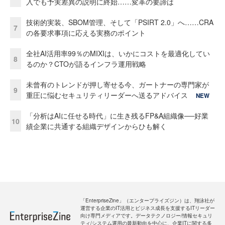
入でも予実差異の説明に終始……変革の要諦は
技術的実装、SBOM管理、そして「PSIRT 2.0」へ……CRA
7
の各要求事項に応える実務のポイント
全社AI活用率99％のMIXIは、いかにコストを最適化してい
8
るのか？CTOが語るインフラ運用戦略
未曾有のトレンドが押し寄せる今、ガートナーの専門家が
9
重圧に悩むセキュリティリーダーへ送るアドバイス
NEW
「分析はAIに任せる時代」に生き残るFP&A組織像──好業
10
績企業に共通する組織デザインからひも解く
「EnterpriseZine」（エンタープライズジン）は、翔泳社が
運営する企業のIT活用とビジネス成長を支援するITリーダー
向け専門メディアです。データテクノロジー/情報セキュリ
ティ/システム運用の最新動向を中心に、企業ITに関する多