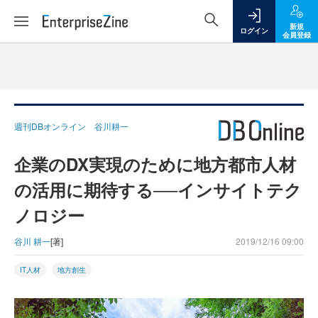
新規
ログイン
会員登録
週刊DBオンライン 谷川耕一
企業のDX実現のために地方都市人材
の活用に期待する──インサイトテク
ノロジー
谷川 耕一
[著]
2019/12/16 09:00
IT人材
地方創生