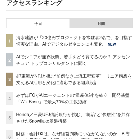
アクセスランキング
今日
月間
清水建設が「20億円プロジェクトを常駐者2名で」を目指す
1
切実な理由、AIでデジタルゼネコンにも変化
NEW
AIでシニアが無双状態、若手をどう育てるのか？ アクセン
2
チュア トップコンサルタントに聞く
JR東海がNRIと挑む“前例なき上流工程変革” リニア構想を
3
支えるAI活用と変化に適応できる組織設計
みずほFGがAIエージェントの“量産体制”を確立 開発基盤
4
「Wiz Base」で最大70%の工数短縮
Honda／三菱UFJ信託銀行が挑む、“統治”と“俊敏性”を共存
5
させたSnowflake基盤構築
財務・会計DXは、なぜ経営判断につながらないのか BI導
6