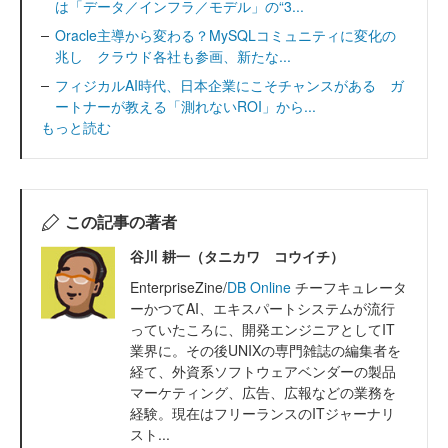
は「データ／インフラ／モデル」の“3...
Oracle主導から変わる？MySQLコミュニティに変化の
兆し クラウド各社も参画、新たな...
フィジカルAI時代、日本企業にこそチャンスがある ガ
ートナーが教える「測れないROI」から...
もっと読む
この記事の著者
谷川 耕一（タニカワ コウイチ）
EnterpriseZine/
DB Online
チーフキュレータ
ーかつてAI、エキスパートシステムが流行
っていたころに、開発エンジニアとしてIT
業界に。その後UNIXの専門雑誌の編集者を
経て、外資系ソフトウェアベンダーの製品
マーケティング、広告、広報などの業務を
経験。現在はフリーランスのITジャーナリ
スト...