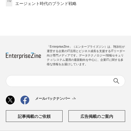
10
エージェント時代のブランド戦略
「EnterpriseZine」（エンタープライズジン）は、翔泳社が
運営する企業のIT活用とビジネス成長を支援するITリーダー
向け専門メディアです。データテクノロジー/情報セキュリ
ティ/システム運用の最新動向を中心に、企業ITに関する多
様な情報をお届けしています。
メールバックナンバー
記事掲載のご依頼
広告掲載のご案内