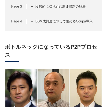
Page
3
段階的に取り組む調達課題の解決
Page
4
BSM成熟度に即して進めるCoupa導入
ボトルネックになっているP2Pプロセ
ス