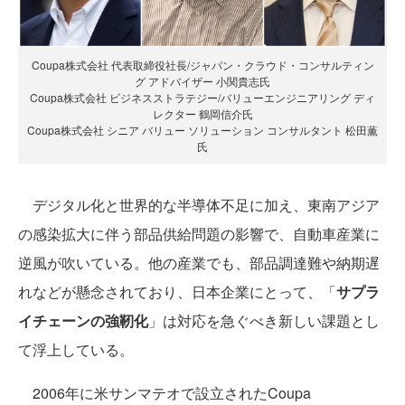
Coupa株式会社 代表取締役社長/ジャパン・クラウド・コンサルティン
グ アドバイザー 小関貴志氏
Coupa株式会社 ビジネスストラテジー/バリューエンジニアリング ディ
レクター 鶴岡信介氏
Coupa株式会社 シニア バリュー ソリューション コンサルタント 松田薫
氏
デジタル化と世界的な半導体不足に加え、東南アジア
の感染拡大に伴う部品供給問題の影響で、自動車産業に
逆風が吹いている。他の産業でも、部品調達難や納期遅
れなどが懸念されており、日本企業にとって、「
サプラ
イチェーンの強靭化
」は対応を急ぐべき新しい課題とし
て浮上している。
2006年に米サンマテオで設立されたCoupa