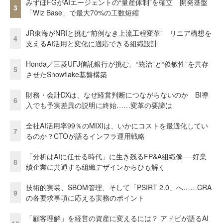
みずほFGがAIエージェントの“量産体制”を確立 開発基盤
3
「Wiz Base」で最大70%の工数短縮
JR東海がNRIと挑む“前例なき上流工程変革” リニア構想を
4
支えるAI活用と変化に適応できる組織設計
Honda／三菱UFJ信託銀行が挑む、“統治”と“俊敏性”を共存
5
させたSnowflake基盤構築
財務・会計DXは、なぜ経営判断につながらないのか BI導
6
入でも予実差異の説明に終始……変革の要諦は
全社AI活用率99％のMIXIは、いかにコストを最適化してい
7
るのか？CTOが語るインフラ運用戦略
「分析はAIに任せる時代」に生き残るFP&A組織像──好業
8
績企業に共通する組織デザインからひも解く
技術的実装、SBOM管理、そして「PSIRT 2.0」へ……CRA
9
の各要求事項に応える実務のポイント
「顧客理解」を経営の資産に変えるには？ アドビが語るAI