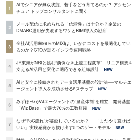
AIでシニアが無双状態、若手をどう育てるのか？ アクセン
1
チュア トップコンサルタントに聞く
メール配信に求められる「信頼性」は十分か？企業の
2
DMARC運用が失敗するワケとBIMI導入の勘所
全社AI活用率99％のMIXIは、いかにコストを最適化してい
3
るのか？CTOが語るインフラ運用戦略
JR東海がNRIと挑む“前例なき上流工程変革” リニア構想を
4
支えるAI活用と変化に適応できる組織設計
NEW
AIと安全に接続されたデータ活用基盤の設計法──マルチエ
5
ージェント導入を成功させる5ステップ
NEW
みずほFGがAIエージェントの“量産体制”を確立 開発基盤
6
「Wiz Base」で最大70%の工数短縮
NEW
なぜ“PoC疲れ”が蔓延しているのか？──「またやり直せば
7
いい」実験感覚から抜け出す5つのゲートモデル
NEW