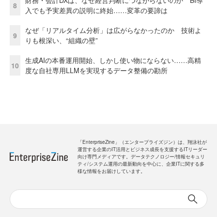
財務・会計DXは、なぜ経営判断につながらないのか BI導
8
入でも予実差異の説明に終始……変革の要諦は
なぜ「リアルタイム分析」は広がらなかったのか 技術よ
9
りも根深い、“組織の壁”
生成AIの本番運用開始、しかし使い物にならない……高精
10
度な自社専用LLMを実現するデータ整備の勘所
「EnterpriseZine」（エンタープライズジン）は、翔泳社が
運営する企業のIT活用とビジネス成長を支援するITリーダー
向け専門メディアです。データテクノロジー/情報セキュリ
ティ/システム運用の最新動向を中心に、企業ITに関する多
様な情報をお届けしています。