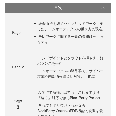
目次
紆余曲折を経てハイブリッドワークに至
った、エムオーテックスの働き方の現在
Page
1
テレワークに関する一番の課題はセキュ
リティ
エンドポイントとクラウドを押さえ、好
バランスを生む
Page
2
エムオーテックスの製品群で、サイバー
攻撃や内部情報漏えい対策が可能に
AI学習で新種が出ても、これまでより
「速く」対応できるBlackBerry Protect
Page
それでもすり抜けられたなら、
3
BlackBerry OpticsのEDR機能で被害を最
小にできる