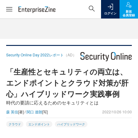
新規
ログイン
会員登録
Security Online Day 2022レポート
（AD）
「生産性とセキュリティの両立は、
エンドポイントとクラウド対策が肝
心」ハイブリッドワーク実践事例
時代の要請に応えるためのセキュリティとは
森 英信
[著] /
関口 達朗
[写]
2022/10/26 10:00
クラウド
エンドポイント
ハイブリッドワーク