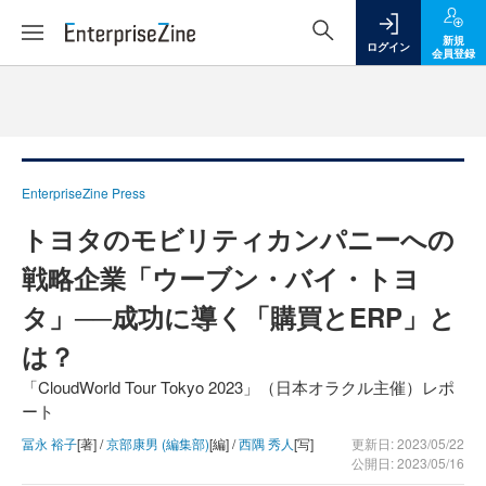
新規
ログイン
会員登録
EnterpriseZine Press
トヨタのモビリティカンパニーへの
戦略企業「ウーブン・バイ・トヨ
タ」──成功に導く「購買とERP」と
は？
「CloudWorld Tour Tokyo 2023」（日本オラクル主催）レポ
ート
冨永 裕子
[著] /
京部康男 (編集部)
[編] /
西隅 秀人
[写]
更新日: 2023/05/22
公開日: 2023/05/16