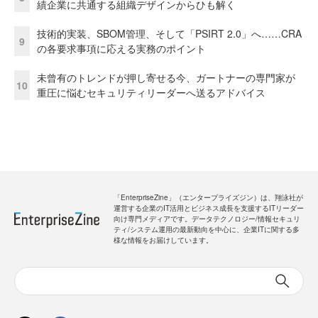
績企業に共通する組織デザインからひも解く
技術的実装、SBOM管理、そして「PSIRT 2.0」へ……CRA
9
の各要求事項に応える実務のポイント
未曾有のトレンドが押し寄せる今、ガートナーの専門家が
10
重圧に悩むセキュリティリーダーへ送るアドバイス
「EnterpriseZine」（エンタープライズジン）は、翔泳社が
運営する企業のIT活用とビジネス成長を支援するITリーダー
向け専門メディアです。データテクノロジー/情報セキュリ
ティ/システム運用の最新動向を中心に、企業ITに関する多
様な情報をお届けしています。