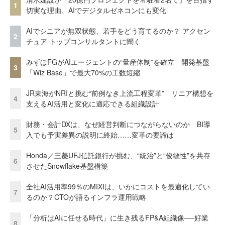
1
切実な理由、AIでデジタルゼネコンにも変化
AIでシニアが無双状態、若手をどう育てるのか？ アクセン
2
チュア トップコンサルタントに聞く
みずほFGがAIエージェントの“量産体制”を確立 開発基盤
3
「Wiz Base」で最大70%の工数短縮
JR東海がNRIと挑む“前例なき上流工程変革” リニア構想を
4
支えるAI活用と変化に適応できる組織設計
財務・会計DXは、なぜ経営判断につながらないのか BI導
5
入でも予実差異の説明に終始……変革の要諦は
Honda／三菱UFJ信託銀行が挑む、“統治”と“俊敏性”を共存
6
させたSnowflake基盤構築
全社AI活用率99％のMIXIは、いかにコストを最適化してい
7
るのか？CTOが語るインフラ運用戦略
「分析はAIに任せる時代」に生き残るFP&A組織像──好業
8