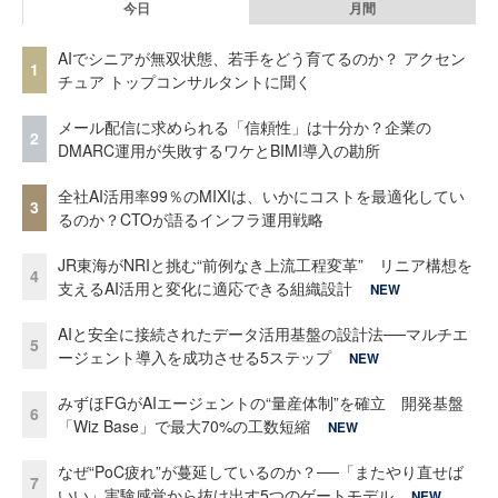
今日
月間
AIでシニアが無双状態、若手をどう育てるのか？ アクセン
1
チュア トップコンサルタントに聞く
メール配信に求められる「信頼性」は十分か？企業の
2
DMARC運用が失敗するワケとBIMI導入の勘所
全社AI活用率99％のMIXIは、いかにコストを最適化してい
3
るのか？CTOが語るインフラ運用戦略
JR東海がNRIと挑む“前例なき上流工程変革” リニア構想を
4
支えるAI活用と変化に適応できる組織設計
NEW
AIと安全に接続されたデータ活用基盤の設計法──マルチエ
5
ージェント導入を成功させる5ステップ
NEW
みずほFGがAIエージェントの“量産体制”を確立 開発基盤
6
「Wiz Base」で最大70%の工数短縮
NEW
なぜ“PoC疲れ”が蔓延しているのか？──「またやり直せば
7
いい」実験感覚から抜け出す5つのゲートモデル
NEW