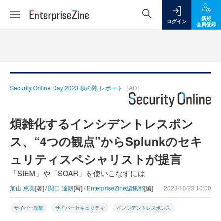
新規
ログイン
会員登録
Security Online Day 2023 秋の陣 レポート
（AD）
煩雑化するインシデントレスポン
ス、“4つの観点”からSplunkのセキ
ュリティスペシャリストが提言
「SIEM」や「SOAR」を使いこなすには
加山 恵美
[著] /
関口 達朗
[写] /
EnterpriseZine編集部
[編]
2023/10/23 10:00
サイバー攻撃
サイバーセキュリティ
インシデントレスポンス