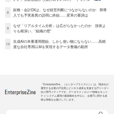
財務・会計DXは、なぜ経営判断につながらないのか BI導
8
入でも予実差異の説明に終始……変革の要諦は
なぜ「リアルタイム分析」は広がらなかったのか 技術よ
9
りも根深い、“組織の壁”
生成AIの本番運用開始、しかし使い物にならない……高精
10
度な自社専用LLMを実現するデータ整備の勘所
「EnterpriseZine」（エンタープライズジン）は、翔泳社が
運営する企業のIT活用とビジネス成長を支援するITリーダー
向け専門メディアです。データテクノロジー/情報セキュリ
ティ/システム運用の最新動向を中心に、企業ITに関する多
様な情報をお届けしています。