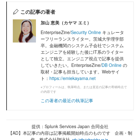
この記事の著者
加山 恵美（カヤマ エミ）
EnterpriseZine/
Security Online
キュレータ
ーフリーランスライター。茨城大学理学部
卒。金融機関のシステム子会社でシステム
エンジニアを経験した後にIT系のライター
として独立。エンジニア視点で記事を提供
していきたい。EnterpriseZine/
DB Online
の
取材・記事も担当しています。Webサイ
ト：
https://emiekayama.net
※プロフィールは、執筆時点、または直近の記事の寄稿時点で
の内容です
この著者の最近の執筆記事
提供：Splunk Services Japan 合同会社
【AD】本記事の内容は記事掲載開始時点のものです 企画・制
作 株式会社翔泳社