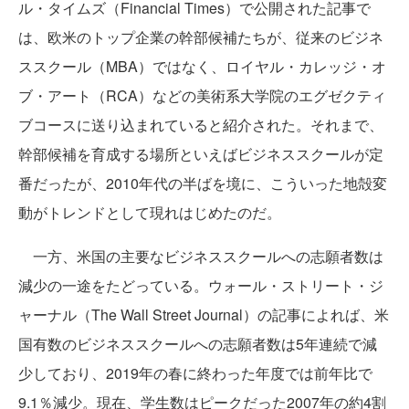
ル・タイムズ（Financial Times）で公開された記事で
は、欧米のトップ企業の幹部候補たちが、従来のビジネ
ススクール（MBA）ではなく、ロイヤル・カレッジ・オ
ブ・アート（RCA）などの美術系大学院のエグゼクティ
ブコースに送り込まれていると紹介された。それまで、
幹部候補を育成する場所といえばビジネススクールが定
番だったが、2010年代の半ばを境に、こういった地殻変
動がトレンドとして現れはじめたのだ。
一方、米国の主要なビジネススクールへの志願者数は
減少の一途をたどっている。ウォール・ストリート・ジ
ャーナル（The Wall Street Journal）の記事によれば、米
国有数のビジネススクールへの志願者数は5年連続で減
少しており、2019年の春に終わった年度では前年比で
9.1％減少。現在、学生数はピークだった2007年の約4割