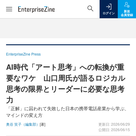
新規
ログイン
会員登録
EnterpriseZine Press
AI時代「アート思考」への転換が重
要なワケ 山口周氏が語るロジカル
思考の限界とリーダーに必要な思考
力
「正解」に囚われて失敗した日本の携帯電話産業から学ぶ、
マインドの変え方
奥谷 笑子（編集部）
[著]
更新日: 2026/06/29
公開日: 2026/06/15