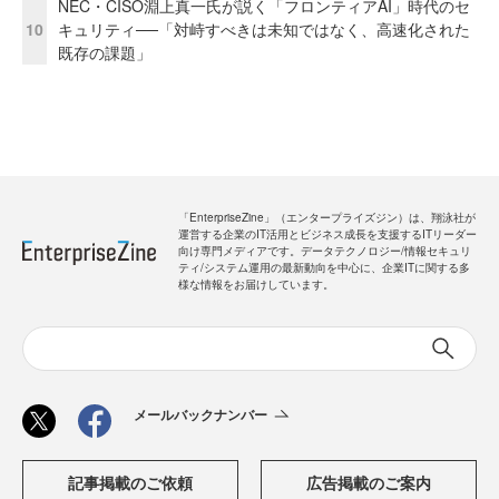
NEC・CISO淵上真一氏が説く「フロンティアAI」時代のセ
10
キュリティ──「対峙すべきは未知ではなく、高速化された
既存の課題」
「EnterpriseZine」（エンタープライズジン）は、翔泳社が
運営する企業のIT活用とビジネス成長を支援するITリーダー
向け専門メディアです。データテクノロジー/情報セキュリ
ティ/システム運用の最新動向を中心に、企業ITに関する多
様な情報をお届けしています。
メールバックナンバー
記事掲載のご依頼
広告掲載のご案内