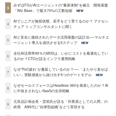
みずほFGがAIエージェントの“量産体制”を確立 開発基盤
3
「Wiz Base」で最大70%の工数短縮
NEW
AIでシニアが無双状態、若手をどう育てるのか？ アクセン
4
チュア トップコンサルタントに聞く
AIと安全に接続されたデータ活用基盤の設計法──マルチエ
5
ージェント導入を成功させる5ステップ
NEW
全社AI活用率99％のMIXIは、いかにコストを最適化してい
6
るのか？CTOが語るインフラ運用戦略
なぜ“PoC疲れ”が蔓延しているのか？──「またやり直せば
7
いい」実験感覚から抜け出す5つのゲートモデル
NEW
なぜセールスフォースはHeadless 360を発表したのか？AI
8
に中抜きされないSaaSの生存戦略
元良品計画会長・堂前氏が語る「作業員としての人間」の
9
終焉 AI時代に“自律型組織”をどう実現する