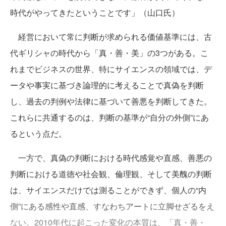
時代がやってきたということです」（山口氏）
経営において常に判断が求められる価値基準には、古
代ギリシャの時代から「真・善・美」の3つがある。こ
れまでビジネスの世界、特にサイエンスの領域では、デ
ータや事実に基づき論理的に考えることで真偽を判断
し、過去の判例や法律に基づいて善悪を判断してきた。
これらに共通するのは、判断の基準が“自分の外側”にあ
るという点だ。
一方で、真偽の判断における時代感覚や直感、善悪の
判断における道徳や社会観、倫理観、そして美醜の判断
は、サイエンスだけでは測ることができず、個人の“内
側”にある感性や直感、すなわちアートに立脚せざるをえ
ない。2010年代に起こった変化の本質は、「真・善・