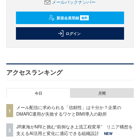
メールバックナンバー
新規会員登録
無料
ログイン
アクセスランキング
今日
月間
メール配信に求められる「信頼性」は十分か？企業の
1
DMARC運用が失敗するワケとBIMI導入の勘所
JR東海がNRIと挑む“前例なき上流工程変革” リニア構想を
2
支えるAI活用と変化に適応できる組織設計
NEW