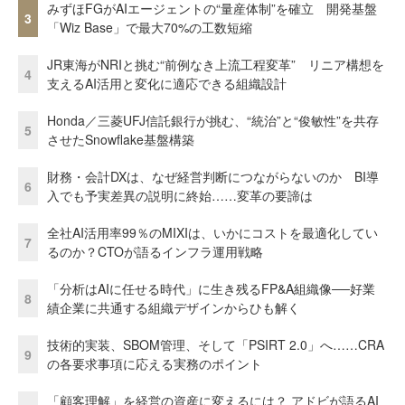
みずほFGがAIエージェントの“量産体制”を確立 開発基盤
3
「Wiz Base」で最大70%の工数短縮
JR東海がNRIと挑む“前例なき上流工程変革” リニア構想を
4
支えるAI活用と変化に適応できる組織設計
Honda／三菱UFJ信託銀行が挑む、“統治”と“俊敏性”を共存
5
させたSnowflake基盤構築
財務・会計DXは、なぜ経営判断につながらないのか BI導
6
入でも予実差異の説明に終始……変革の要諦は
全社AI活用率99％のMIXIは、いかにコストを最適化してい
7
るのか？CTOが語るインフラ運用戦略
「分析はAIに任せる時代」に生き残るFP&A組織像──好業
8
績企業に共通する組織デザインからひも解く
技術的実装、SBOM管理、そして「PSIRT 2.0」へ……CRA
9
の各要求事項に応える実務のポイント
「顧客理解」を経営の資産に変えるには？ アドビが語るAI