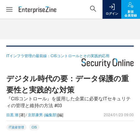
新規
ログイン
会員登録
ITインフラ管理の最前線：CISコントロールとその実践的応用
デジタル時代の要：データ保護の重
要性と実践的な対策
『CISコントロール』を援用した企業に必要なITセキュリテ
ィの管理と維持の方法 #03
目黒 潮
[著] /
京部康男 (編集部)
[編]
2024/01/23 09:00
IT資産管理
CIS