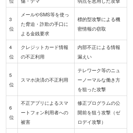
位
傷・デマ
弱点を悪用した攻撃
メールやSMS等を使っ
3
標的型攻撃による機
た脅迫・詐欺の手口に
位
密情報の窃取
よる金銭要求
4
クレジットカード情報
内部不正による情報
位
の不正利用
漏えい
テレワーク等のニュ
5
スマホ決済の不正利用
ーノーマルな働き方
位
を狙った攻撃
不正アプリによるスマ
修正プログラムの公
6
ートフォン利用者への
開前を狙う攻撃（ゼ
位
被害
ロデイ攻撃）