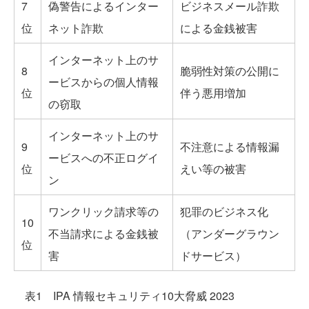
7
偽警告によるインター
ビジネスメール詐欺
位
ネット詐欺
による金銭被害
インターネット上のサ
8
脆弱性対策の公開に
ービスからの個人情報
位
伴う悪用増加
の窃取
インターネット上のサ
9
不注意による情報漏
ービスへの不正ログイ
位
えい等の被害
ン
ワンクリック請求等の
犯罪のビジネス化
10
不当請求による金銭被
（アンダーグラウン
位
害
ドサービス）
表1 IPA 情報セキュリティ10大脅威 2023