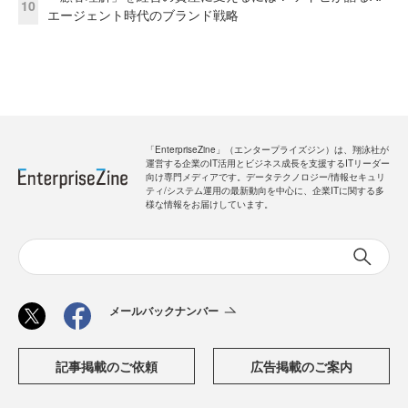
10
エージェント時代のブランド戦略
「EnterpriseZine」（エンタープライズジン）は、翔泳社が
運営する企業のIT活用とビジネス成長を支援するITリーダー
向け専門メディアです。データテクノロジー/情報セキュリ
ティ/システム運用の最新動向を中心に、企業ITに関する多
様な情報をお届けしています。
メールバックナンバー
記事掲載のご依頼
広告掲載のご案内