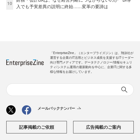
10
入でも予実差異の説明に終始……変革の要諦は
「EnterpriseZine」（エンタープライズジン）は、翔泳社が
運営する企業のIT活用とビジネス成長を支援するITリーダー
向け専門メディアです。データテクノロジー/情報セキュリ
ティ/システム運用の最新動向を中心に、企業ITに関する多
様な情報をお届けしています。
メールバックナンバー
記事掲載のご依頼
広告掲載のご案内