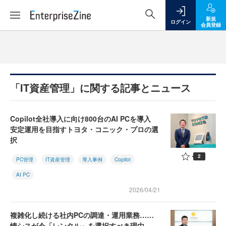
新規
ログイン
会員登録
「IT資産管理」に関する記事とニュース
Copilot全社導入に向け800台のAI PCを導入
安定運用を目指すトヨタ・コニック・プロの選
択
2
PC管理
IT資産管理
導入事例
Copilot
AI PC
2026/04/21
複雑化し続ける社内PCの調達・運用業務……
情シスが今「レンタル」を選択すべき理由