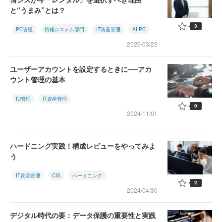
と“うまみ”とは？
3
PC管理
情報システム部門
IT資産管理
AI PC
2026/03/23
ユーザーアカウントを設定するときに──アカ
ウント管理の基本
ID管理
IT資産管理
0
2024/11/01
ハードニング実践！構成レビューをやってみよ
う
IT資産管理
CIS
ハードニング
2
2024/04/30
デジタル時代の要：データ保護の重要性と実践