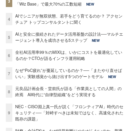
3
「Wiz Base」で最大70%の工数短縮
NEW
AIでシニアが無双状態、若手をどう育てるのか？ アクセン
4
チュア トップコンサルタントに聞く
AIと安全に接続されたデータ活用基盤の設計法──マルチエ
5
ージェント導入を成功させる5ステップ
NEW
全社AI活用率99％のMIXIは、いかにコストを最適化してい
6
るのか？CTOが語るインフラ運用戦略
なぜ“PoC疲れ”が蔓延しているのか？──「またやり直せば
7
いい」実験感覚から抜け出す5つのゲートモデル
NEW
元良品計画会長・堂前氏が語る「作業員としての人間」の
8
終焉 AI時代に“自律型組織”をどう実現する
NEC・CISO淵上真一氏が説く「フロンティアAI」時代のセ
9
キュリティ──「対峙すべきは未知ではなく、高速化された
既存の課題」
財務・会計DXは、なぜ経営判断につながらないのか BI導