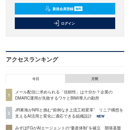
新規会員登録
無料
ログイン
アクセスランキング
今日
月間
メール配信に求められる「信頼性」は十分か？企業の
1
DMARC運用が失敗するワケとBIMI導入の勘所
JR東海がNRIと挑む“前例なき上流工程変革” リニア構想を
2
支えるAI活用と変化に適応できる組織設計
NEW
みずほFGがAIエージェントの“量産体制”を確立 開発基盤