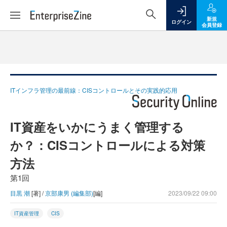
新規
ログイン
会員登録
ITインフラ管理の最前線：CISコントロールとその実践的応用
IT資産をいかにうまく管理する
か？：CISコントロールによる対策
方法
第1回
目黒 潮
[著] /
京部康男 (編集部)
[編]
2023/09/22 09:00
IT資産管理
CIS