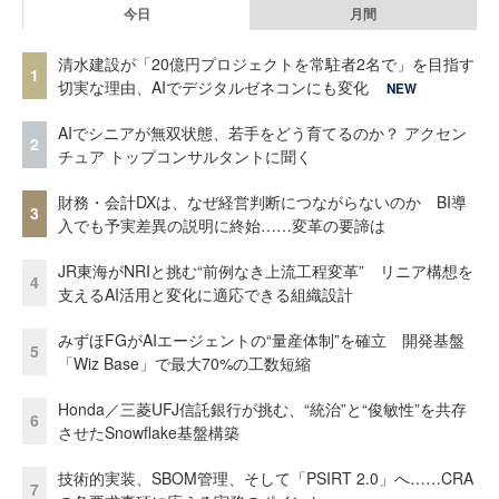
今日
月間
清水建設が「20億円プロジェクトを常駐者2名で」を目指す
1
切実な理由、AIでデジタルゼネコンにも変化
NEW
AIでシニアが無双状態、若手をどう育てるのか？ アクセン
2
チュア トップコンサルタントに聞く
財務・会計DXは、なぜ経営判断につながらないのか BI導
3
入でも予実差異の説明に終始……変革の要諦は
JR東海がNRIと挑む“前例なき上流工程変革” リニア構想を
4
支えるAI活用と変化に適応できる組織設計
みずほFGがAIエージェントの“量産体制”を確立 開発基盤
5
「Wiz Base」で最大70%の工数短縮
Honda／三菱UFJ信託銀行が挑む、“統治”と“俊敏性”を共存
6
させたSnowflake基盤構築
技術的実装、SBOM管理、そして「PSIRT 2.0」へ……CRA
7