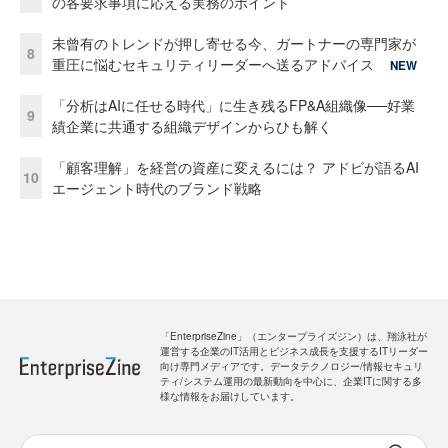
の各要求事項に応える実務のポイント
未曾有のトレンドが押し寄せる今、ガートナーの専門家が
8
重圧に悩むセキュリティリーダーへ送るアドバイス
NEW
「分析はAIに任せる時代」に生き残るFP&A組織像──好業
9
績企業に共通する組織デザインからひも解く
「顧客理解」を経営の資産に変えるには？ アドビが語るAI
10
エージェント時代のブランド戦略
「EnterpriseZine」（エンタープライズジン）は、翔泳社が
運営する企業のIT活用とビジネス成長を支援するITリーダー
向け専門メディアです。データテクノロジー/情報セキュリ
ティ/システム運用の最新動向を中心に、企業ITに関する多
様な情報をお届けしています。