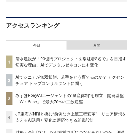
アクセスランキング
今日
月間
清水建設が「20億円プロジェクトを常駐者2名で」を目指す
1
切実な理由、AIでデジタルゼネコンにも変化
AIでシニアが無双状態、若手をどう育てるのか？ アクセン
2
チュア トップコンサルタントに聞く
みずほFGがAIエージェントの“量産体制”を確立 開発基盤
3
「Wiz Base」で最大70%の工数短縮
JR東海がNRIと挑む“前例なき上流工程変革” リニア構想を
4
支えるAI活用と変化に適応できる組織設計
財務・会計DXは、なぜ経営判断につながらないのか BI導