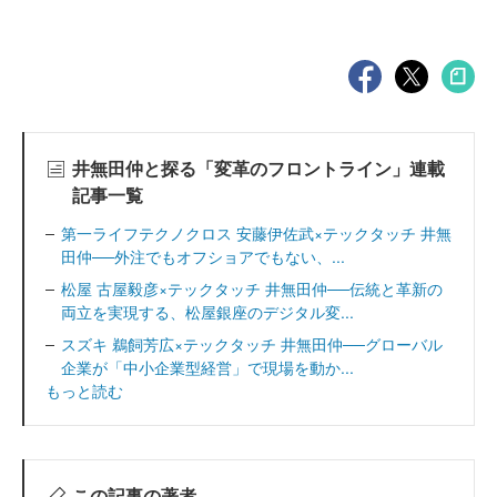
井無田仲と探る「変革のフロントライン」連載
記事一覧
第一ライフテクノクロス 安藤伊佐武×テックタッチ 井無
田仲──外注でもオフショアでもない、...
松屋 古屋毅彦×テックタッチ 井無田仲──伝統と革新の
両立を実現する、松屋銀座のデジタル変...
スズキ 鵜飼芳広×テックタッチ 井無田仲──グローバル
企業が「中小企業型経営」で現場を動か...
もっと読む
この記事の著者