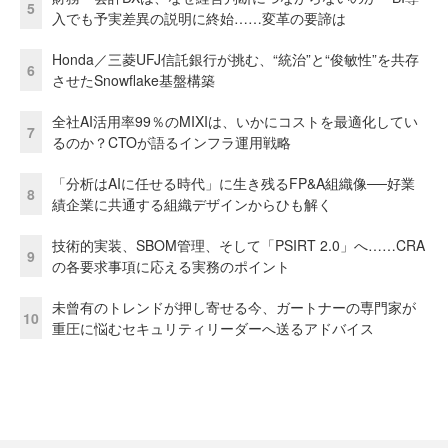
5
入でも予実差異の説明に終始……変革の要諦は
Honda／三菱UFJ信託銀行が挑む、“統治”と“俊敏性”を共存
6
させたSnowflake基盤構築
全社AI活用率99％のMIXIは、いかにコストを最適化してい
7
るのか？CTOが語るインフラ運用戦略
「分析はAIに任せる時代」に生き残るFP&A組織像──好業
8
績企業に共通する組織デザインからひも解く
技術的実装、SBOM管理、そして「PSIRT 2.0」へ……CRA
9
の各要求事項に応える実務のポイント
未曾有のトレンドが押し寄せる今、ガートナーの専門家が
10
重圧に悩むセキュリティリーダーへ送るアドバイス