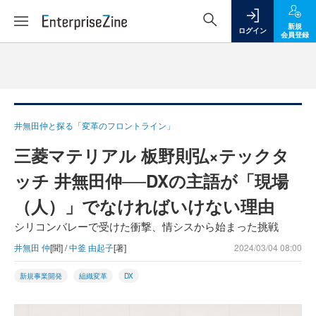
新規
ログイン
会員登録
井無田仲と探る「変革のフロントライン」
三菱マテリアル 板野則弘×テックタ
ッチ 井無田仲──DXの主語が「現場
（人）」でなければいけない理由
シリコンバレーで受けた衝撃、情シスから始まった挑戦
井無田 仲
[聞] /
中釜 由起子
[著]
2024/03/04 08:00
新規事業開発
組織変革
DX