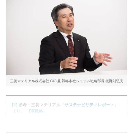
三菱マテリアル株式会社 CIO 兼 戦略本社システム戦略部長 板野則弘氏
[1]
参考：三菱マテリアル『
サステナビリティレポート
』
より、「
DX戦略
」