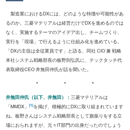
製造業におけるDXには、どのような特徴や可能性があ
るのか。三菱マテリアルは経営だけでDXを進めるのでは
なく、実施するテーマのアイデア出し、チームづくり、
実行を「現場」で行えるように仕組み化を進めている。
「DXの主役は全従業員です」と語る、同社 CIO 兼 戦略
本社システム戦略部長の板野則弘氏に、テックタッチ代
表取締役CEO 井無田仲氏が話を聞いた。
＊ ＊ ＊
井無田仲氏（以下、井無田）：
三菱マテリアルは
[1]
「MMDX」
を掲げ、積極的にDXに取り組まれています
ね。板野さんはシステム戦略部長として旗振りをする立
場におられますが、元々IT部門の出身だったのでしょう