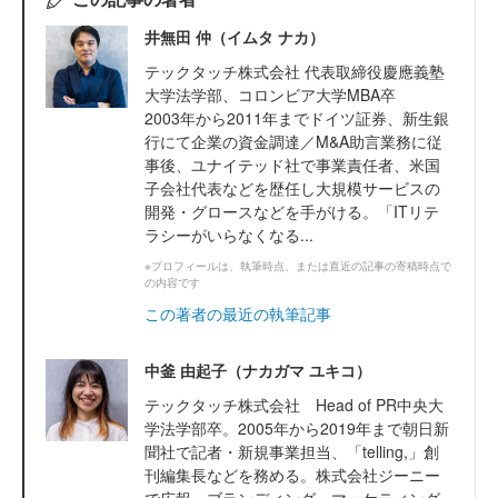
井無田 仲（イムタ ナカ）
テックタッチ株式会社 代表取締役慶應義塾
大学法学部、コロンビア大学MBA卒
2003年から2011年までドイツ証券、新生銀
行にて企業の資金調達／M&A助言業務に従
事後、ユナイテッド社で事業責任者、米国
子会社代表などを歴任し大規模サービスの
開発・グロースなどを手がける。「ITリテ
ラシーがいらなくなる...
※プロフィールは、執筆時点、または直近の記事の寄稿時点で
の内容です
この著者の最近の執筆記事
中釜 由起子（ナカガマ ユキコ）
テックタッチ株式会社 Head of PR中央大
学法学部卒。2005年から2019年まで朝日新
聞社で記者・新規事業担当、「telling,」創
刊編集長などを務める。株式会社ジーニー