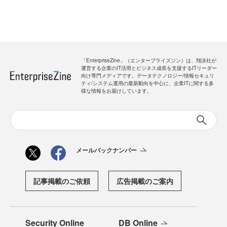
「EnterpriseZine」（エンタープライズジン）は、翔泳社が
運営する企業のIT活用とビジネス成長を支援するITリーダー
向け専門メディアです。データテクノロジー/情報セキュリ
ティ/システム運用の最新動向を中心に、企業ITに関する多
様な情報をお届けしています。
メールバックナンバー
記事掲載のご依頼
広告掲載のご案内
Security Online
DB Online