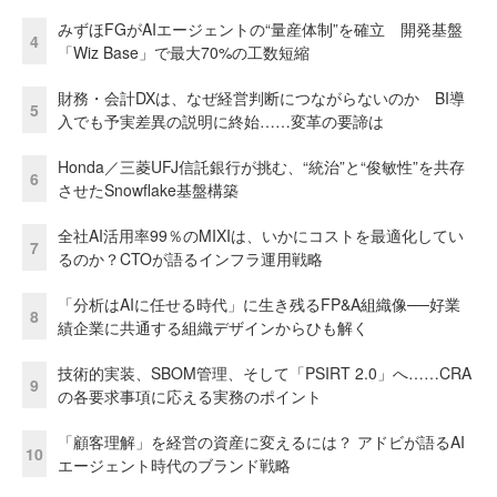
みずほFGがAIエージェントの“量産体制”を確立 開発基盤
4
「Wiz Base」で最大70%の工数短縮
財務・会計DXは、なぜ経営判断につながらないのか BI導
5
入でも予実差異の説明に終始……変革の要諦は
Honda／三菱UFJ信託銀行が挑む、“統治”と“俊敏性”を共存
6
させたSnowflake基盤構築
全社AI活用率99％のMIXIは、いかにコストを最適化してい
7
るのか？CTOが語るインフラ運用戦略
「分析はAIに任せる時代」に生き残るFP&A組織像──好業
8
績企業に共通する組織デザインからひも解く
技術的実装、SBOM管理、そして「PSIRT 2.0」へ……CRA
9
の各要求事項に応える実務のポイント
「顧客理解」を経営の資産に変えるには？ アドビが語るAI
10
エージェント時代のブランド戦略