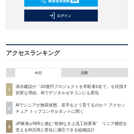
新規会員登録
無料
ログイン
アクセスランキング
今日
月間
清水建設が「20億円プロジェクトを常駐者2名で」を目指す
1
切実な理由、AIでデジタルゼネコンにも変化
AIでシニアが無双状態、若手をどう育てるのか？ アクセン
2
チュア トップコンサルタントに聞く
JR東海がNRIと挑む“前例なき上流工程変革” リニア構想を
3
支えるAI活用と変化に適応できる組織設計