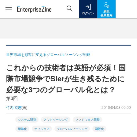
新規
ログイン
会員登録
世界市場を顧客に変えるグローバルソーシング戦略
これからの技術者は英語が必須！国
際市場競争でSIerが生き残るために
必要な3つのグローバル化とは？
第3回
竹内 克志
[著]
2010/04/08 00:00
システム開発
アウトソーシング
ソフトウェア開発
標準化
オフショア
グローバルソーシング
国際化