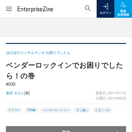
新規
ログイン
会員登録
ほのぼのコンサルマンガ お困りでしたら
ベンダーロックインでお困りでした
ら！の巻
#039
倉田 タカシ
[著]
更新日: 2011/01/12
公開日: 2010/08/23
クラウド
IT戦略
ベンダーロックイン
引っ越し
たまごっち
目次