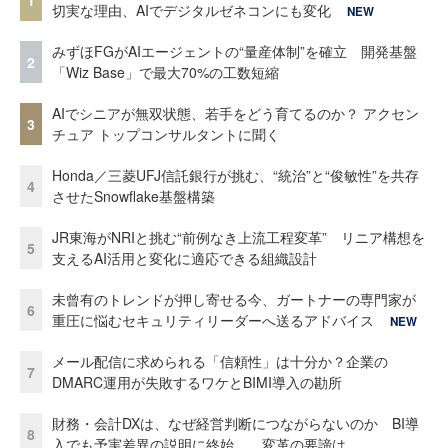
切実な理由、AIでデジタルゼネコンにも変化
NEW
みずほFGがAIエージェントの“量産体制”を確立 開発基盤
2
「Wiz Base」で最大70%の工数短縮
AIでシニアが無双状態、若手をどう育てるのか？ アクセン
3
チュア トップコンサルタントに聞く
Honda／三菱UFJ信託銀行が挑む、“統治”と“俊敏性”を共存
4
させたSnowflake基盤構築
JR東海がNRIと挑む“前例なき上流工程変革” リニア構想を
5
支えるAI活用と変化に適応できる組織設計
未曾有のトレンドが押し寄せる今、ガートナーの専門家が
6
重圧に悩むセキュリティリーダーへ送るアドバイス
NEW
メール配信に求められる「信頼性」は十分か？企業の
7
DMARC運用が失敗するワケとBIMI導入の勘所
財務・会計DXは、なぜ経営判断につながらないのか BI導
8
入でも予実差異の説明に終始……変革の要諦は