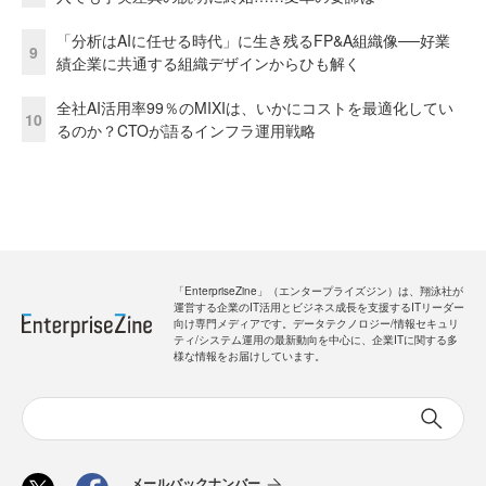
「分析はAIに任せる時代」に生き残るFP&A組織像──好業
9
績企業に共通する組織デザインからひも解く
全社AI活用率99％のMIXIは、いかにコストを最適化してい
10
るのか？CTOが語るインフラ運用戦略
「EnterpriseZine」（エンタープライズジン）は、翔泳社が
運営する企業のIT活用とビジネス成長を支援するITリーダー
向け専門メディアです。データテクノロジー/情報セキュリ
ティ/システム運用の最新動向を中心に、企業ITに関する多
様な情報をお届けしています。
メールバックナンバー