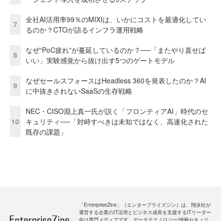
全社AI活用率99％のMIXIは、いかにコストを最適化してい
7
るのか？CTOが語るインフラ運用戦略
なぜ“PoC疲れ”が蔓延しているのか？──「またやり直せば
8
いい」実験感覚から抜け出す5つのゲートモデル
なぜセールスフォースはHeadless 360を発表したのか？AI
9
に中抜きされないSaaSの生存戦略
NEC・CISO淵上真一氏が説く「フロンティアAI」時代のセ
10
キュリティ──「対峙すべきは未知ではなく、高速化された
既存の課題」
「EnterpriseZine」（エンタープライズジン）は、翔泳社が
運営する企業のIT活用とビジネス成長を支援するITリーダー
向け専門メディアです。データテクノロジー/情報セキュリ