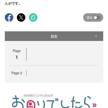
んがです。
通知
目次
Page
1
Page
2