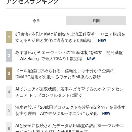
アクセスランキング
今日
月間
JR東海がNRIと挑む“前例なき上流工程変革” リニア構想を
1
支えるAI活用と変化に適応できる組織設計
NEW
みずほFGがAIエージェントの“量産体制”を確立 開発基盤
2
「Wiz Base」で最大70%の工数短縮
NEW
メール配信に求められる「信頼性」は十分か？企業の
3
DMARC運用が失敗するワケとBIMI導入の勘所
AIでシニアが無双状態、若手をどう育てるのか？ アクセン
4
チュア トップコンサルタントに聞く
清水建設が「20億円プロジェクトを常駐者2名で」を目指す
5
切実な理由、AIでデジタルゼネコンにも変化
NEW
AIと安全に接続されたデータ活用基盤の設計法──マルチエ
6
ージェント導入を成功させる5ステップ