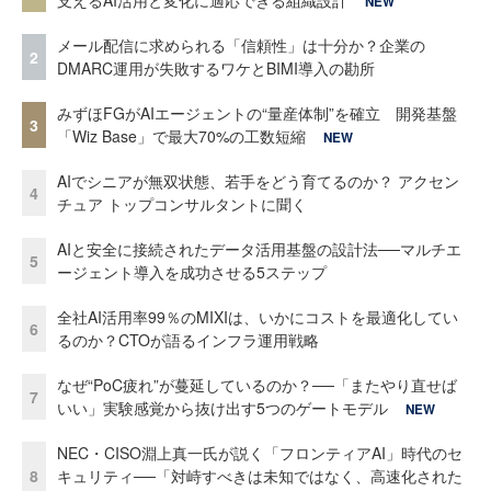
支えるAI活用と変化に適応できる組織設計
NEW
メール配信に求められる「信頼性」は十分か？企業の
2
DMARC運用が失敗するワケとBIMI導入の勘所
みずほFGがAIエージェントの“量産体制”を確立 開発基盤
3
「Wiz Base」で最大70%の工数短縮
NEW
AIでシニアが無双状態、若手をどう育てるのか？ アクセン
4
チュア トップコンサルタントに聞く
AIと安全に接続されたデータ活用基盤の設計法──マルチエ
5
ージェント導入を成功させる5ステップ
全社AI活用率99％のMIXIは、いかにコストを最適化してい
6
るのか？CTOが語るインフラ運用戦略
なぜ“PoC疲れ”が蔓延しているのか？──「またやり直せば
7
いい」実験感覚から抜け出す5つのゲートモデル
NEW
NEC・CISO淵上真一氏が説く「フロンティアAI」時代のセ
8
キュリティ──「対峙すべきは未知ではなく、高速化された