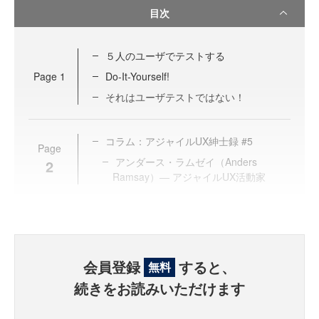
目次
５人のユーザでテストする
Page
1
Do-It-Yourself!
それはユーザテストではない！
コラム：アジャイルUX紳士録 #5
Page
アンダース・ラムゼイ（Anders
2
Ramsay）― アジャイルUX活動家
会員登録
すると、
無料
続きをお読みいただけます