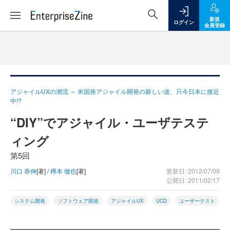
新規
ログイン
会員登録
アジャイルUXの潮流 ～ 米国発アジャイル開発の新しい波、只今日本に接近
中!?
“DIY”でアジャイル・ユーザテステ
ィング
第5回
川口 恭伸
[著] /
樽本 徹也
[著]
更新日: 2012/07/09
公開日: 2011/02/17
システム開発
ソフトウェア開発
アジャイルUX
UCD
ユーザーテスト