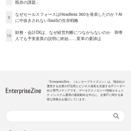
既存の課題」
なぜセールスフォースはHeadless 360を発表したのか？AI
9
に中抜きされないSaaSの生存戦略
財務・会計DXは、なぜ経営判断につながらないのか BI導
10
入でも予実差異の説明に終始……変革の要諦は
「EnterpriseZine」（エンタープライズジン）は、翔泳社が
運営する企業のIT活用とビジネス成長を支援するITリーダー
向け専門メディアです。データテクノロジー/情報セキュリ
ティ/システム運用の最新動向を中心に、企業ITに関する多
様な情報をお届けしています。