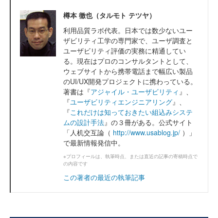
樽本 徹也（タルモト テツヤ）
利用品質ラボ代表。日本では数少ないユー
ザビリティ工学の専門家で、ユーザ調査と
ユーザビリティ評価の実務に精通してい
る。現在はプロのコンサルタントとして、
ウェブサイトから携帯電話まで幅広い製品
のUI/UX開発プロジェクトに携わっている。
著書は『
アジャイル・ユーザビリティ
』、
『
ユーザビリティエンジニアリング
』、
『
これだけは知っておきたい組込みシステ
ムの設計手法
』の３冊がある。公式サイト
「人机交互論（
http://www.usablog.jp/
）」
で最新情報発信中。
※プロフィールは、執筆時点、または直近の記事の寄稿時点で
の内容です
この著者の最近の執筆記事