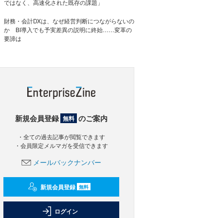
ではなく、高速化された既存の課題」
財務・会計DXは、なぜ経営判断につながらないの
か BI導入でも予実差異の説明に終始……変革の
要諦は
新規会員登録
のご案内
無料
・全ての過去記事が閲覧できます
・会員限定メルマガを受信できます
メールバックナンバー
新規会員登録
無料
ログイン