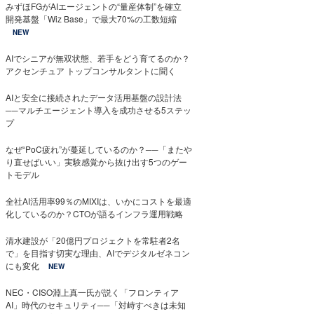
みずほFGがAIエージェントの“量産体制”を確立
開発基盤「Wiz Base」で最大70%の工数短縮
NEW
AIでシニアが無双状態、若手をどう育てるのか？
アクセンチュア トップコンサルタントに聞く
AIと安全に接続されたデータ活用基盤の設計法
──マルチエージェント導入を成功させる5ステッ
プ
なぜ“PoC疲れ”が蔓延しているのか？──「またや
り直せばいい」実験感覚から抜け出す5つのゲー
トモデル
全社AI活用率99％のMIXIは、いかにコストを最適
化しているのか？CTOが語るインフラ運用戦略
清水建設が「20億円プロジェクトを常駐者2名
で」を目指す切実な理由、AIでデジタルゼネコン
にも変化
NEW
NEC・CISO淵上真一氏が説く「フロンティア
AI」時代のセキュリティ──「対峙すべきは未知