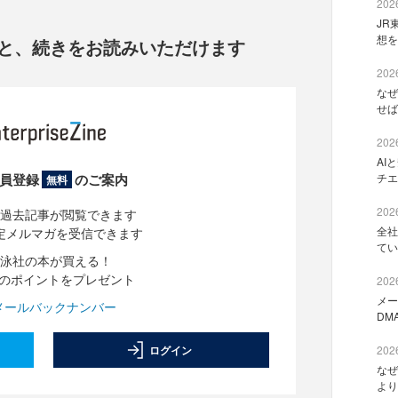
2026
JR
想を
と、
続きをお読みいただけます
2026
なぜ
せば
2026
AI
員登録
のご案内
チエ
無料
2026
過去記事が閲覧できます
全社
定メルマガを受信できます
てい
泳社の本が買える！
分のポイントをプレゼント
2026
メー
メールバックナンバー
DM
ログイン
2026
なぜ
より