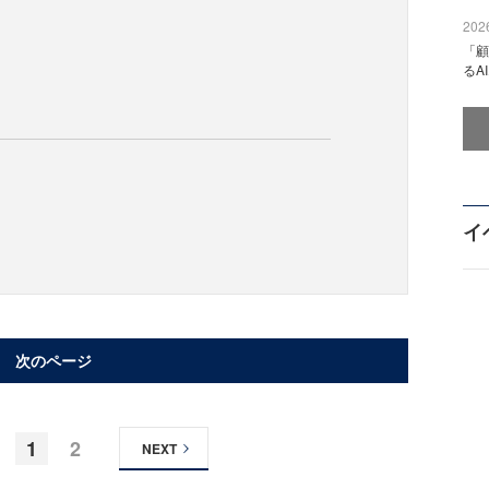
2026
「顧
るA
イ
次のページ
1
2
NEXT