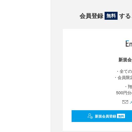
会員登録
する
無料
新規会
・全ての
・会員限
・翔
500円
新規会員登録
無料