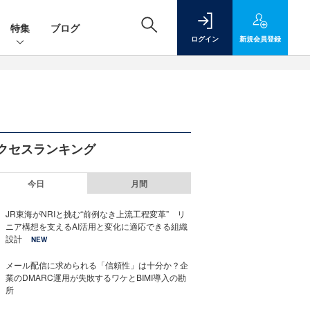
特集
ブログ
ログイン
新規
会員登録
クセスランキング
今日
月間
JR東海がNRIと挑む“前例なき上流工程変革” リ
ニア構想を支えるAI活用と変化に適応できる組織
設計
NEW
メール配信に求められる「信頼性」は十分か？企
業のDMARC運用が失敗するワケとBIMI導入の勘
所