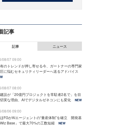
着記事
記事
ニュース
/08/07 09:00
有のトレンドが押し寄せる今、ガートナーの専門家
圧に悩むセキュリティリーダーへ送るアドバイス
EW
/08/07 08:00
建設が「20億円プロジェクトを常駐者2名で」を目
切実な理由、AIでデジタルゼネコンにも変化
NEW
/08/06 09:00
ほFGがAIエージェントの“量産体制”を確立 開発基
Wiz Base」で最大70%の工数短縮
NEW