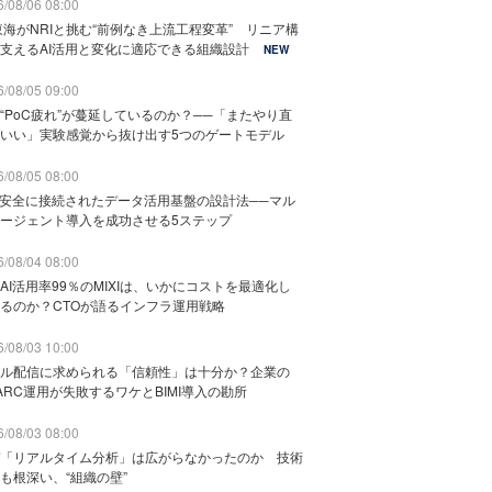
/08/06 08:00
東海がNRIと挑む“前例なき上流工程変革” リニア構
支えるAI活用と変化に適応できる組織設計
NEW
/08/05 09:00
“PoC疲れ”が蔓延しているのか？──「またやり直
いい」実験感覚から抜け出す5つのゲートモデル
/08/05 08:00
と安全に接続されたデータ活用基盤の設計法──マル
ージェント導入を成功させる5ステップ
/08/04 08:00
AI活用率99％のMIXIは、いかにコストを最適化し
るのか？CTOが語るインフラ運用戦略
/08/03 10:00
ル配信に求められる「信頼性」は十分か？企業の
ARC運用が失敗するワケとBIMI導入の勘所
/08/03 08:00
「リアルタイム分析」は広がらなかったのか 技術
も根深い、“組織の壁”