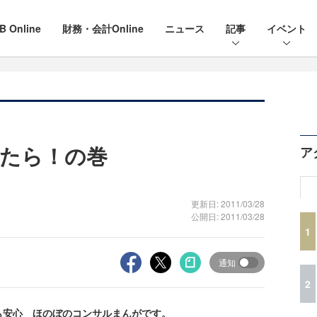
B Online
財務・会計Online
ニュース
記事
イベント
たら！の巻
ア
更新日: 2011/03/28
公開日: 2011/03/28
1
通知
2
も安心 ほのぼのコンサルまんがです。