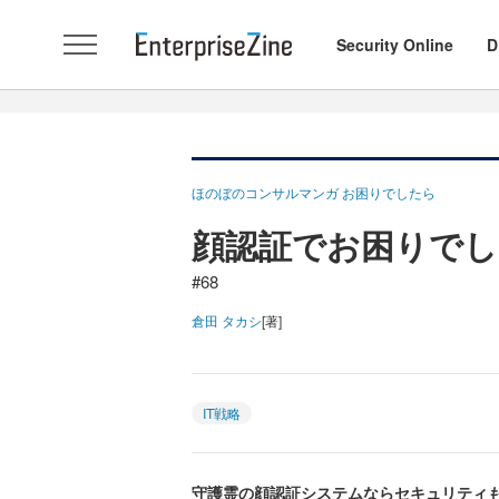
Security Online
D
ほのぼのコンサルマンガ お困りでしたら
顔認証でお困りでし
#68
倉田 タカシ
[著]
IT戦略
守護霊の顔認証システムならセキュリティ