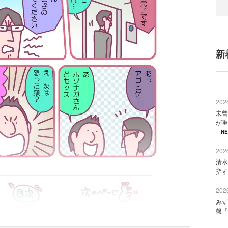
新
2026
未曾
が重
N
2026
清水
指す
2026
みず
盤「