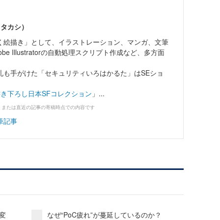
 タカシ）
く絵描き」として、イラストレーション、マンガ、文筆
e Illustratorの自動処理スクリプト作成など、多方面
札も手がけた「セキュリティいろはかるた」はSEショ
-書き下ろし日本SFコレクション
」...
、または直近の記事の寄稿時点での内容です
筆記事
変
なぜ“PoC疲れ”が蔓延しているのか？